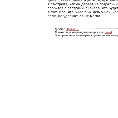
дома, ставни были открыты, и, притаив
я смотрела, как он делает на подоконни
ссорится с сёстрами. Я знала, что буде
я помнила, что было с их девчонкой, ко
селе, но удержаться не могла.
Дизайн:
Проект 12
Логотип и исходный дизайн проекта:
cmart
Все права на произведения принадлежат авто