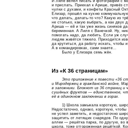
И Лиле велел писать и фотографии с м
и прислать. Приехал к Арише, привёз 
чулки с духами, и конфеты Красный Ок
Елизар, прошёл на кухню коммунальную
что делать,
делать-то
что? Какую из тр
не столько, какую выбрать, а как двух 
Ариша — ей и так уже жизнь синяков д
беременная. А Лиля с Ванечкой. Ну, ни
помогать надо, да любить. Если уж слу
людям живётся тяжело. Приходится изв
да крутиться, да работу искать, чтобы 
А в командировках, сами знаете…
Было у Елизара семь жён.
Из «К 36 страницам»
Это приложение к повести «36 с
и Миродержец в гражданской войне, Мар
в заложники. Блокнот из 36 страниц и 
сушёных фруктов — единственное, чт
её в одиночном заключении в горах.
1) Школа замыкала короткую, шир
Недостаточно, однако, короткую, чтобы 
не успел заметить, и недостаточно шир
защитить от летящих снарядов. По одн
аллеи — решётка парка, по другую, во
школа, тоже отгороженная решёткой. К