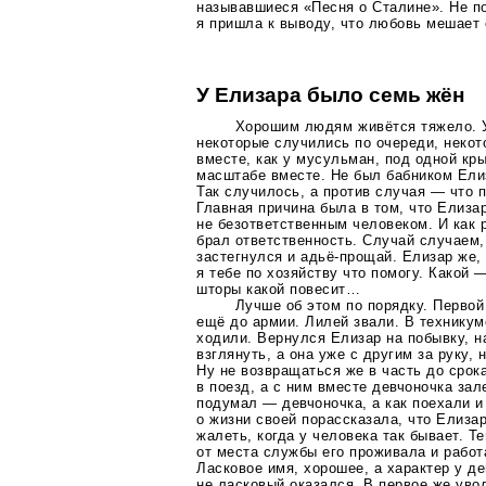
называвшиеся «Песня о Сталине». Не п
я пришла к выводу, что любовь мешает 
У Елизара было семь жён
Хорошим людям живётся тяжело. У
некоторые случились по очереди, некот
вместе, как у мусульман, под одной кр
масштабе вместе. Не был бабником Ели
Так случилось, а против случая — что
Главная причина была в том, что Елиза
не безответственным человеком. И как 
брал ответственность. Случай случаем,
застегнулся и
адьё-прощай
. Елизар же,
я тебе по хозяйству что помогу. Какой 
шторы какой повесит…
Лучше об этом по порядку. Первой
ещё до армии. Лилей звали. В техникум
ходили. Вернулся Елизар на побывку, н
взглянуть, а она уже с другим за руку,
Ну не возвращаться же в часть до срока
в поезд, а с ним вместе девчоночка зале
подумал — девчоночка, а как поехали и
о жизни своей порассказала, что Елиза
жалеть, когда у человека так бывает. Т
от места службы его проживала и работ
Ласковое имя, хорошее, а характер у д
не ласковый оказался. В первое же уво