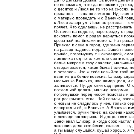
да по детским домам. За всеми делами 
не вспоминал, а когда вспомнил да схо
с десяток и Люся не то что на сносях, н
прислала — вполне заметно. Ну, взял о
с матерью проведать и с Ванечкой пови
к Люсе завернул. Люся встретила — сме
прячет. Что сделаешь, не расстраивать
Остался на неделю, перегородку от род
вскопать помог, к родам вернуться пооб
кроваткой-пелёнками помочь. На правах
Приехал к себе в город, где жена перва
на развод надеясь подать. Зашёл пров
принёс, погремушку с шоколадкой, смот
лампочка под потолком еле светится, д
бельё мокрое в тазу свалено, мальчонка
отворачивается, какая была Лилечка, н
и осталась. Что ж тебе
новый-то
твой не
ввинтив да бельё повесив, Елизар спра
мальчонка Ванечка, нос наморщила, и с
заливаются. Ну, детский сад прямо. От
послал чай делать, мальца накормил 
погремушкой перед носом помотать и ш
рот раскрывать стал. Чай попили, расск
с новым не сладилось у неё, только се
испортил и ей, и Ванечке. А Ванечка и
улыбается, ручки тянет, на колени кара
о разводе заговоришь. И дождь тоже ка
Заночевал Елизар, а когда срок настал
закончив дела хозяйские, сказал, — ну,
а ты маму слушайся, кушай хорошо, я т