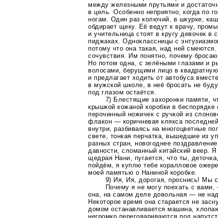
между железными прутьями и достаточ
в цель. Особенно неприятно, когда по г
ногам. Один раз колючий, в шкурке, каш
обдирает щеку. Её ведут к врачу, пром
и учительница стоят в кругу девочек в
пиджаках. Одноклассницы с энтузиазмо
потому что она такая, над ней смеются.
сочувствия. Им понятно, почему бросают
Но потом одна, с зелёными глазами и 
волосами, берущими лицо в квадратную 
и предлагает ходить от автобуса вмест
в мужской школе, в неё бросать не буд
под глазом остаётся.
7) Блестящие захоронки памяти, ч
крышкой кожаной коробки в беспорядке 
перочинный ножичек с ручкой из слонов
флакон — коричневая клякса последней
внутри, разбиваясь на многоцветные по
свете, тонкая перчатка, вышедшие из у
разных стран, новогоднее поздравлени
давности, сломанный китайский веер. Я
щедрая Нани, пугается, что ты, деточка
пойдём, я куплю тебе коралловое ожер
моей памятью о Наниной коробке.
9) Ия, Ия, дорогая, проснись! Мы 
Почему я не могу поехать с вами,
она, на самом деле довольная — не над
Некоторое время она старается не засну
домом останавливается машина, хлопаю
негромко переговариваются под напутст