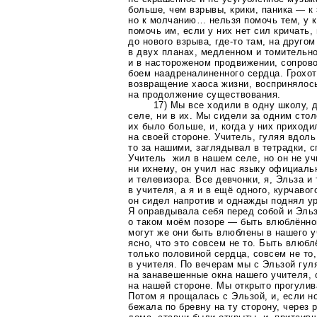
больше, чем взрывы, крики, паника — к
но к молчанию… нельзя помочь тем, у к
помочь им, если у них нет сил кричать,
до нового взрыва,
где-то
там, на другом
в двух планах, медленном и томительн
и в настороженом продвижении, сопро
боем наадреналиненного сердца. Грохо
возвращение хаоса жизни, воспринялос
на продолжение существования.
17) Мы все ходили в одну школу, 
селе, ни в их. Мы сидели за одним стол
их было больше, и, когда у них приход
на своей стороне. Учитель, гуляя вдоль
то за нашими, заглядывал в тетрадки, 
Учитель жил в нашем селе, но он не уч
ни ихнему, он учил нас языку официаль
и телевизора. Все девчонки, я, Эльза и
в учителя, а я и в ещё одного, курчавог
он сидел напротив и однажды поднял у
Я оправдывала себя перед собой и Эльз
о таком моём позоре — быть влюблённой
могут же они быть влюблены в нашего 
ясно, что это совсем не то. Быть влюбл
только половиной сердца, совсем не то
в учителя. По вечерам мы с Эльзой гул
на занавешенные окна нашего учителя,
на нашей стороне. Мы открыто прогулив
Потом я прощалась с Эльзой, и, если н
бежала по бревну на ту сторону, через 