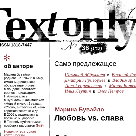
ISSN 1818-7447
36
(1'12)
Само предлежащее
об авторе
Шамшад Абдуллаев
Василий Ло
Марина Бувайло
родилась в 1942 г. в Баку,
Дмитрий Григорьев
Владимир 
имеет медицинское
Тина Георгиевская
Мария Боте
образование. Живет
в Лондоне, работает
Илья Леутин
Олег Петров
врачом-психиатром
.
Публиковалась
в журналах и альманахах
«Новый мир», «Звезда»,
«Улов», антологии «Очень
Марина Бувайло
короткие тексты» и др.
В 2006 г. издана книга
Любовь vs. слава
прозы «Эх, дороги».
В Textonly публиковалась
подборка рассказов (
№9
).
Новая литературная
карта России