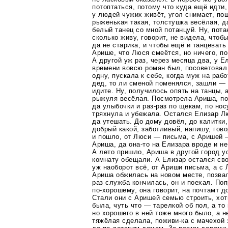
потоптаться, потому что куда ещё идти
у людей чужих живёт, угол снимает, по
рыженькая такая, толстушка весёлая, да
белый танец со мной потанцуй. Ну, пота
сколько живу, говорит, не видела, чтоб
да не старика, и чтобы ещё и танцеват
Арише, что Люся смеётся, но ничего, по
А другой уж раз, через месяца два, у Е
времени вовсю роман был, посоветова
одну, пускала к себе, когда муж на рабо
дед, то ли сменой поменялся, зашли — 
идите. Ну, получилось опять на танцы, а
рыжуля весёлая. Посмотрела Ариша, по
да улыбочки и
раз-раз
по щекам, по нос
тряхнула и убежала. Остался Елизар Л
да утешать. До дому довёл, до калитки
добрый какой, заботливый, напишу, говор
и пошло, от Люси — письма, с Аришей 
Ариша, да
она-то
на Елизара вроде и не
А лето пришло, Ариша в другой город у
комнату обещали. А Елизар остался св
уж наоборот всё, от Ариши письма, а с
Ариша обжилась на новом месте, позвал
раз служба кончилась, он и поехал. П
по-хорошему
, она говорит, на почтамт 
Стали они с Аришей семью строить, хо
была, чуть что — тарелкой об пол, а то
но хорошего в ней тоже много было, а 
тяжёлая сделала,
поживи-ка
с мачехой 