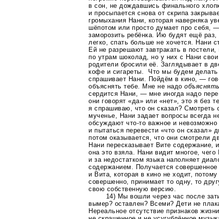
в сон, не дождавшись финального хлоп
и просыпается снова от скрипа закрыва
громыхания Нани, которая наверняка уве
шёпотом или просто думает про себя, —
заморозить ребёнка. Ию будят ещё раз,
легко, спать больше не хочется. Нани с
Ей не разрешают завтракать в постели,
по утрам шоколад, но у них с Нани свои
родители бросили её. Заглядывает в дв
кофе и сигареты. Что мы будем делать
спрашивает Нани. Пойдём в кино, — гов
объяснять тебе. Мне не надо
объяснят
сердится Нани, — мне иногда надо перев
они говорят «да» или «нет», это я без т
я спрашиваю, что он сказал? Смотреть 
мученье, Нани задает вопросы всегда не
обсуждают
что-то
важное и невозможно
и пытаться перевести «что он сказал» д
потом оказывается, что они смотрели 
Нани пересказывает Вите содержание, и
она это взяла. Нани видит многое, чего 
и за недостатком языка наполняет диа
содержанием. Получается совершенное н
и Вита, которая в кино не ходит, потому
совершенно, принимает то одну, то друг
свою собственную версию.
14) Мы вошли через час после зат
вымер? оставлен? Всеми? Дети не плака
Нереальное отсутствие признаков жизн
не скрашенное и не усугублённое музык