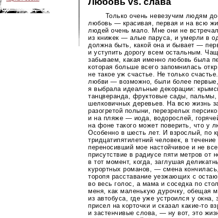
Любовь vs. слава
Только очень невезучим людям до
любовь — красивая, первая и на всю жи
людей очень мало. Мне они не встречал
из книжек — алые паруса, и умерли в о
должна быть, какой она и бывает — пер
и уступить дорогу всем остальным. Чащ
забываем, какая именно любовь была пе
которая больше всего запомнилась отк
не такое уж счастье. Не только счастье
любви — возможно, были более первые,
я выбрала идеальные декорации: крымск
танцверанда, фруктовые сады, пальмы,
шелковичных деревьев. На всю жизнь з
разогретой полыни, перезрелых персико
и на пляже — иода, водорослей, горяче
на фоне такого может поверить, что у л
Особенно в шесть лет. И взрослый, по 
тридцатипятилетний человек, в течение
переносивший мое настойчивое и не вс
присутствие в радиусе пяти метров от н
в тот момент, когда, заглушая деликат
курортных романов, — смена кончилась,
торопя расставание уезжающих с оста
во весь голос, а мама и соседка по сто
меня, как маленькую дурочку, обещая 
из автобуса, где уже устроился у окна, 
присел на корточки и сказал
какие-то
вз
и застенчивые слова, — ну вот, это жиз