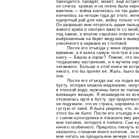
приходится, пройдёт, может, ещё встре
он слегка хромал и на плече была нер
вмятина — война кончилась не так давн
кончилась за четыре года до этого, инт
курортный рай для них, войну только ч
Он разрешал мне потрогать шрам пальц
живого краба и смотрел вместе со мной,
под камни, и вполне серьёзно отвечал 
выброшенным на берег медузам и вывед
унесённого в кармане из столовой.
После его отъезда у меня образов
времени, и я взяла самую толстую в са
книгу —
Башни в горах
? Помню, что он
тогдашнему настроению, и я мучила о
читаемого. Больше я этой книги не встр
никого, кто бы прочёл её. Жаль, было б
она.
После его отъезда нас на лодке в
бухту, которая кишела медянками, напу
в плоской воде, мужчины били их палка
визжащих женщин. Я ненавидела их всех,
отказалась идти в бухту, где продолжал
не подумали, что из страха, норовила с
густую от змей. Я была уверена, что, е
этого бы не было. После его отъезда я
с сыном культурника и показала ему ра
мне человек, которого я любила. Сын к
ничего особенного. Пришлось пихнуть ег
оказалось слишком много колючек, за э
мне читать на прощальном вечере стихи