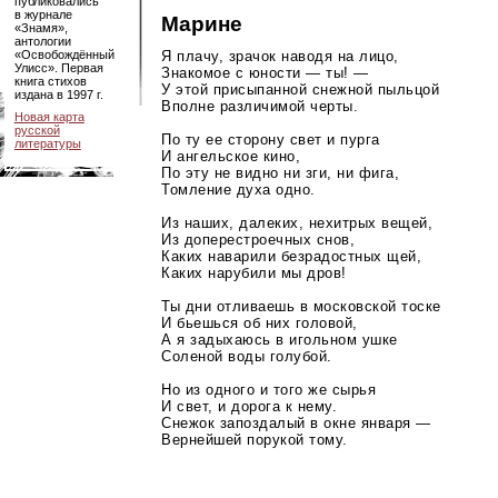
публиковались
в журнале
Марине
«Знамя»,
антологии
Я плачу, зрачок наводя на лицо,
«Освобождённый
Улисс». Первая
Знакомое с юности — ты! —
книга стихов
У этой присыпанной снежной пыльцой
издана в 1997 г.
Вполне различимой черты.
Новая карта
русской
По ту ее сторону свет и пурга
литературы
И ангельское кино,
По эту не видно ни зги, ни фига,
Томление духа одно.
Из наших, далеких, нехитрых вещей,
Из доперестроечных снов,
Каких наварили безрадостных щей,
Каких нарубили мы дров!
Ты дни отливаешь в московской тоске
И бьешься об них головой,
А я задыхаюсь в игольном ушке
Соленой воды голубой.
Но из одного и того же сырья
И свет, и дорога к нему.
Снежок запоздалый в окне января —
Вернейшей порукой тому.