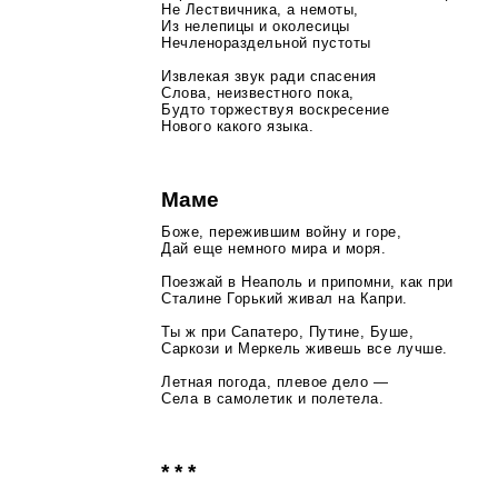
Не Лествичника, а немоты,
Из нелепицы и околесицы
Нечленораздельной пустоты
Извлекая звук ради спасения
Слова, неизвестного пока,
Будто торжествуя воскресение
Нового какого языка.
Маме
Боже, пережившим войну и горе,
Дай еще немного мира и моря.
Поезжай в Неаполь и припомни, как при
Сталине Горький живал на Капри.
Ты ж при Сапатеро, Путине, Буше,
Саркози и Меркель живешь все лучше.
Летная погода, плевое дело —
Села в самолетик и полетела.
* * *