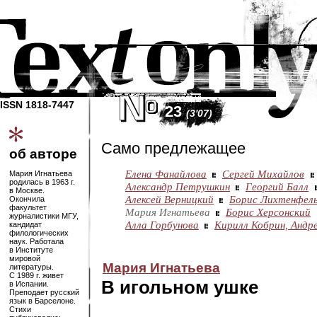
ISSN 1818-7447
23
(3'07)
Само предлежащее
об авторе
Елена Фанайлова
Сергей Михайлов
Мария Игнатьева
родилась в 1963 г.
Александр Петрушкин
Георгий Балл
в Москве.
Алексей Верницкий
Борис Лихтенфел
Окончила
факультет
Мария Игнатьева
Борис Херсонский
журналистики МГУ,
Алла Горбунова
Кирилл Кобрин,
Андр
кандидат
филологических
наук. Работала
в Институте
мировой
Мария Игнатьева
литературы.
С 1989 г. живет
В игольном ушке
в Испании.
Преподает русский
язык в Барселоне.
Стихи