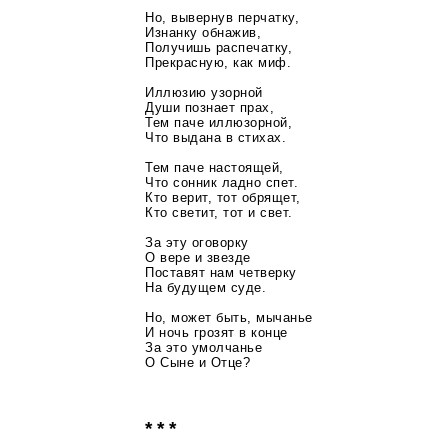
Но, вывернув перчатку,
Изнанку обнажив,
Получишь распечатку,
Прекрасную, как миф.
Иллюзию узорной
Души познает прах,
Тем паче иллюзорной,
Что выдана в стихах.
Тем паче настоящей,
Что сонник ладно спет.
Кто верит, тот обрящет,
Кто светит, тот и свет.
За эту оговорку
О вере и звезде
Поставят нам четверку
На будущем суде.
Но, может быть, мычанье
И ночь грозят в конце
За это умолчанье
О Сыне и Отце?
* * *