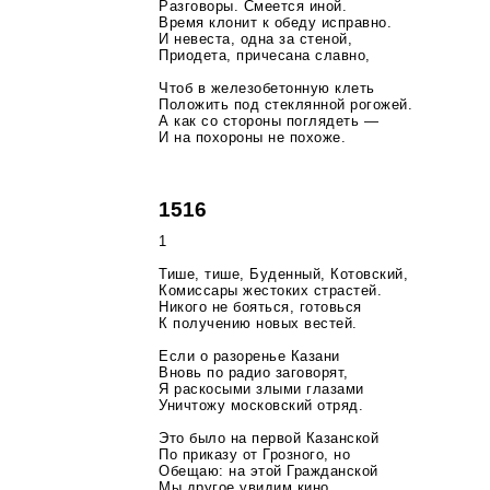
Разговоры. Смеется иной.
Время клонит к обеду исправно.
И невеста, одна за стеной,
Приодета, причесана славно,
Чтоб в железобетонную клеть
Положить под стеклянной рогожей.
А как со стороны поглядеть —
И на похороны не похоже.
1516
1
Тише, тише, Буденный, Котовский,
Комиссары жестоких страстей.
Никого не бояться, готовься
К получению новых вестей.
Если о разоренье Казани
Вновь по радио заговорят,
Я раскосыми злыми глазами
Уничтожу московский отряд.
Это было на первой Казанской
По приказу от Грозного, но
Обещаю: на этой Гражданской
Мы другое увидим кино.