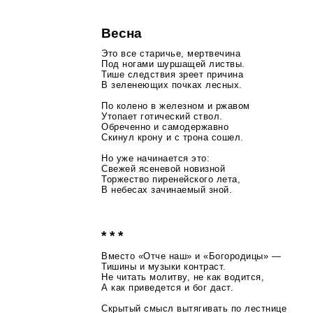
Весна
Это все старичье, мертвечина
Под ногами шуршащей листвы.
Тише следствия зреет причина
В зеленеющих почках лесных.
По колено в железном и ржавом
Утопает готический ствол.
Обреченно и самодержавно
Скинул крону и с трона сошел.
Но уже начинается это:
Свежей ясеневой новизной
Торжество пиренейского лета,
В небесах зачинаемый зной.
* * *
Вместо «Отче наш» и «Богородицы» —
Тишины и музыки контраст.
Не читать молитву, не как водится,
А как приведется и бог даст.
Скрытый смысл вытягивать по лестнице