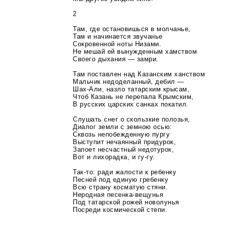
2
Там, где остановишься в молчанье,
Там и начинается звучанье
Сокровенной ноты Низами.
Не мешай ей вынужденным хамством
Своего дыхания — замри.
Там поставлен над Казанским ханством
Мальчик недоделанный, дебил —
Шах-Али
, назло татарским крысам,
Чтоб Казань не перепала Крымским,
В русских царских санках покатил.
Слушать снег о скользкие полозья,
Диалог земли с земною осью:
Сквозь непобежденную пургу
Выступит нечаянный придурок,
Запоет несчастный недотурок,
Вот и лихорадка, и
гу-гу
.
Так-то
: ради жалости к ребенку
Песней под единую гребенку
Всю страну косматую стяни.
Неродная
песенка-вещунья
Под татарской рожей новолунья
Посреди космической степи.