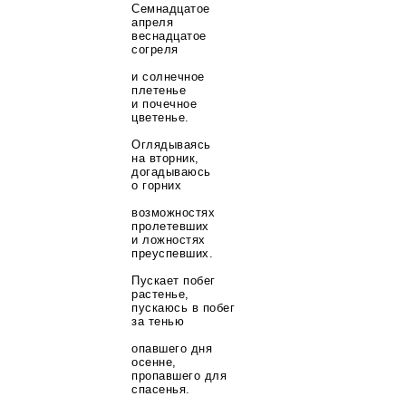
Семнадцатое
апреля
веснадцатое
согреля
и солнечное
плетенье
и почечное
цветенье.
Оглядываясь
на вторник,
догадываюсь
о горних
возможностях
пролетевших
и ложностях
преуспевших.
Пускает побег
растенье,
пускаюсь в побег
за тенью
опавшего дня
осенне,
пропавшего для
спасенья.