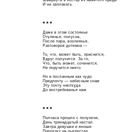
И не заплакать.
* * *
Даже в этом состоянье
Отупенья, полусна,
После пира, возлиянья,
Разговоров дотемна —
То, что, может быть, приснится,
Вдруг получится. За то,
Что, быть может, сочинится,
Не поручится никто.
Но и посланным как чудо
Предпочту — небесным снам
Эту почту ниоткуда
До востребованья нам.
* * *
Полчаса прошло с полуночи,
День тринадцатый настал.
Завтра девушки и юноши
Поползут на пьедестал.