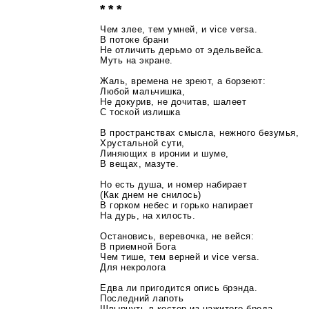
* * *
Чем злее, тем умней, и vice versa.
В потоке брани
Не отличить дерьмо от эдельвейса.
Муть на экране.
Жаль, времена не зреют, а борзеют:
Любой мальчишка,
Не докурив, не дочитав, шалеет
С тоcкой излишка
В пространствах смысла, нежного безумья,
Хрустальной сути,
Линяющих в иронии и шуме,
В вещах, мазуте.
Но есть душа, и номер набирает
(Как днем не снилось)
В горком небес и горько напирает
На дурь, на хилость.
Остановись, веревочка, не вейся:
В приемной Бога
Чем тише, тем верней и vice versa.
Для некролога
Едва ли пригодится опись брэнда.
Последний лапоть
Швырнуть в костер из нажитого бреда