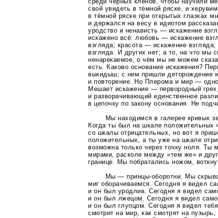
среди чёрных клёнов, чтобы научили ме
свой увидеть в тёмной ряске, и херувим
в тёмной ряске при открытых глазках м
и держался на весу в идиотом рассказан
уродство и ненависть — искажение взгл
искажено всё: любовь — искажение взг
взгляда; красота — искажение взгляда;
взгляда. И других нет; а то, на что мы
ненарекаемое, о чём мы не можем сказа
есть. Каково основание искажения? Пер
выкидыш; с ним пришли деторождение и
и повторение. Но Плерома и мир — одно
Мешает искажение — первородный грех
и разворачивающий единственное разли
в цепочку по закону основания. Не подч
Мы находимся в галерее кривых зер
Когда ты был на шкале положительных ч
со шкалы отрицательных, но вот я приш
положительных, а ты уже на шкале отр
возможна только через точку ноля. Ты 
мирами, расколе между «тем же» и дру
границе. Мы побратались ножом, воткну
Мы —
принцы-оборотни
. Мы скрыва
миг оборачиваемся. Сегодня я видел са
и он был уродлив. Сегодня я видел сам
и он был лжецом. Сегодня я видел само
и он был глупцом. Сегодня я видел тебя
смотрит на мир, как смотрят на пузырь,