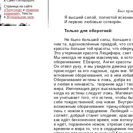
в
Санкт-Петербурге
.
Страница на сайте
«Полутона»
и
«Камера
Был пра
хранения»
, Тексты
Я высшей силой, полнотой всезна
в
Журнальном зале
.
И первою любовью сотворён.
Только для оборотней:
Не было большей силы, большего 
чем те, вдохновлённые правдой, что со
красоты больше той красоты, что оберн
Это утерянная красота Люцифера; свет 
Мы никогда не видим максимума, в кот
оборачивание. Еξαιφνης. Ангел красоты 
Он отвёл руку, и мы увидели демона ур
происходит за его ладонью, один миг. 
мгновение оборачивания, но в нём изба
Оборачивание истины в ложь, добра во 
и любви в ненависть: творение ада / тв
мира. Импликация двух высказываний ло
когда из истины следует ложь. Математ
не учитывает того, что истина, чтобы б
себе тождественной; она новая. Внутре
возможным оборачивание:
принц-оборот
пень с ножом в сердцевине. Любящий —
солжёт; добрый станет злодеем; красав
как идёт бесконечное время, нож воткну
и идёт, пораненное ножом, отрезая секу
времени и мира то, что в сердцевине пн