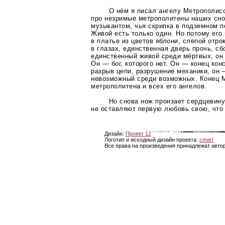
О нём я писал ангелу Метрополисс
про незримые метрополитены наших сно
музыкантом, чья скрипка в подземном 
Живой есть только один. Но потому его 
в платье из цветов яблони, слепой отр
в глазах, единственная дверь прочь, с
единственный живой среди мёртвых, он 
Он — бог, которого нет. Он — конец кон
разрыв цепи, разрушение механики, он
невозможный среди возможных. Конец 
метрополитена и всех его ангелов.
Но снова нож пронзает сердцевину
не оставляют первую любовь свою, что 
Дизайн:
Проект 12
Логотип и исходный дизайн проекта:
cmart
Все права на произведения принадлежат авто