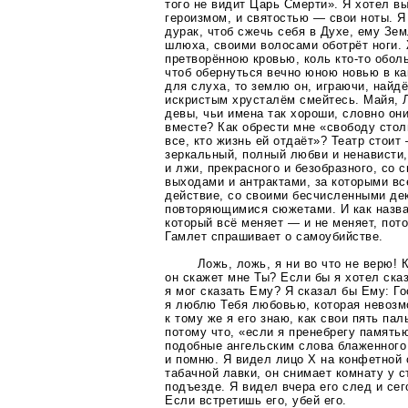
того не видит Царь Смерти». Я хотел в
героизмом, и святостью — свои ноты. Я 
дурак, чтоб сжечь себя в Духе, ему Зем
шлюха, своими волосами оботрёт ноги.
претворённою кровью, коль
кто-то
оболь
чтоб обернуться вечно юною новью в
ка
для слуха, то землю он, играючи, найд
искристым хрусталём смейтесь. Майя, 
девы, чьи имена так хороши, словно он
вместе? Как обрести мне «свободу стол
все, кто жизнь ей отдаёт»? Театр стоит
зеркальный, полный любви и ненависти,
и лжи, прекрасного и безобразного, со
выходами и антрактами, за которыми вс
действие, со своими бесчисленными де
повторяющимися сюжетами. И как назва
который всё меняет — и не меняет, пот
Гамлет спрашивает о самоубийстве.
Ложь, ложь, я ни во что не верю! 
он скажет мне Ты? Если бы я хотел ск
я мог сказать Ему? Я сказал бы Ему: Го
я люблю Тебя любовью, которая невозмо
к тому же я его знаю, как свои пять па
потому что, «если я пренебрегу память
подобные ангельским слова блаженного
и помню. Я видел лицо Х на конфетной 
табачной лавки, он снимает комнату у 
подъезде. Я видел вчера его след и сег
Если встретишь его, убей его.