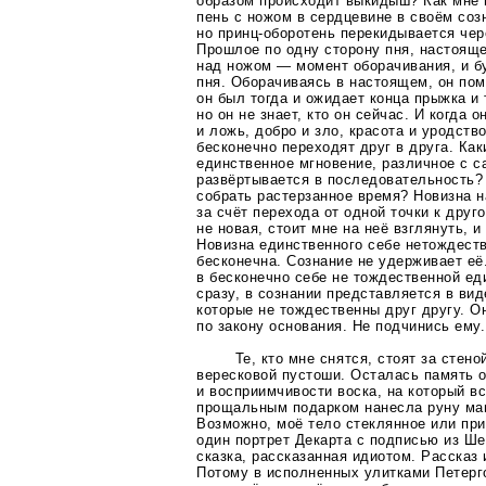
образом происходит выкидыш? Как мне 
пень с ножом в сердцевине в своём соз
но
принц-оборотень
перекидывается чере
Прошлое по одну сторону пня, настояще
над ножом — момент оборачивания, и б
пня. Оборачиваясь в настоящем, он пом
он был тогда и ожидает конца прыжка и 
но он не знает, кто он сейчас. И когда 
и ложь, добро и зло, красота и уродств
бесконечно переходят друг в друга. Ка
единственное мгновение, различное с с
развёртывается в последовательность?
собрать растерзанное время? Новизна 
за счёт перехода от одной точки к друг
не новая, стоит мне на неё взглянуть, 
Новизна единственного себе нетождест
бесконечна. Сознание не удерживает её.
в бесконечно себе не тождественной ед
сразу, в сознании представляется в вид
которые не тождественны друг другу. 
по закону основания. Не подчинись ему.
Те, кто мне снятся, стоят за стен
вересковой пустоши. Осталась память 
и восприимчивости воска, на который в
прощальным подарком нанесла руну маг
Возможно, моё тело стеклянное или пр
один портрет Декарта с подписью из Ше
сказка, рассказанная идиотом. Рассказ
Потому в исполненных улитками Петерг