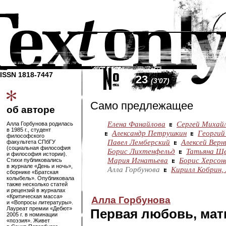
ISSN 1818-7447
23
(3'07)
Само предлежащее
об авторе
Елена Фанайлова
Сергей Михай
Алла Горбунова родилась
в 1985 г., студент
Александр Петрушкин
Георгий
философского
Павел Лемберский
Алексей Верн
факультета СПбГУ
(социальная философия
Борис Лихтенфельд
Татьяна Щ
и философия истории).
Мария Игнатьева
Борис Херсон
Стихи публиковались
в журнале «День и ночь»,
Алла Горбунова
Кирилл Кобрин,
сборнике «Братская
колыбель». Опубликовала
также несколько статей
и рецензий в журналах
«Критическая масса»
Алла Горбунова
и «Вопросы литературы».
Лауреат премии «Дебют»
Первая любовь, мат
2005 г. в номинации
«поэзия». Живет