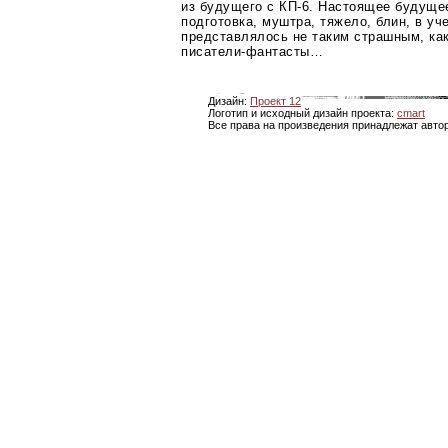
из будущего с
КП-6
. Настоящее будуще
подготовка, муштра, тяжело, блин, в у
представлялось не таким страшным, ка
писатели-фантасты
…
Дизайн:
Проект 12
Логотип и исходный дизайн проекта:
cmart
Все права на произведения принадлежат авто