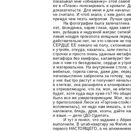
показывал мне «обнаженку» этой самой
ее в «Плазе» попозировать в кровати. 
доказательств. Для меня и для начальс
не считало. И чтоб знали, с кем дело и
прежде чем лезть напролом. Лучше один
На фотографии была запечатлена 
лет, блондинка, карие глаза, едва заме
меч, рубашка и надувной матрас сигмой
левая ноздря проколота изящным перед
действительно нет, но это совсем не по
СЕРДЦЕ ЕЕ лежало на полу, склонивши
к утробе, откуда, казалось, шли ленты
строчки и просто очень удачные метаф
метафора без камфоры, каламбурит
биг
они о
чем-то
беседовали, сердце и утро
и материальное. На внутреннем столе, 
мебелью, горела свеча, даже две, пере
легкомысленно забросила за голову, з
у них быстро растут и получают началь
в клетках, она расширяла и клонировал
а отрезвляющую, что ли, мол, не ебите
будет, хотя куда еще
хуже-то
? Но обще
было все же умиротворяющим. Мол, все
у бритоголовой Люси из
«Горгона-спэйс
вспомнилась), не надо нам мешать, а 
наломали, блядь, дров, козлы, дайте н
и ваше — дело
(ДО-1)
делать.
И тут я понял, что задание с Абри
выполнили. В
штаб-квартиру
на Филях м
первого НАСТОЯЩЕГО, а не алюминиев