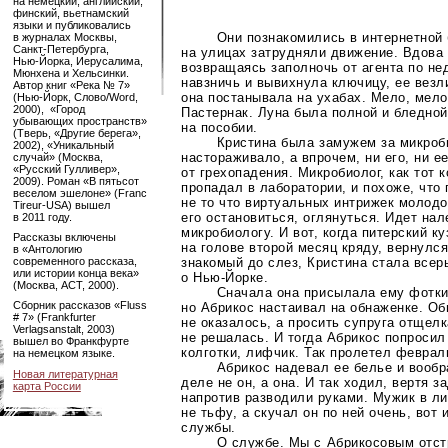
на немецкий, английский,
финский, вьетнамский
языки и публиковались
Они познакомились в интернетной
в журналах Москвы,
Санкт-Петербурга
,
на улицах затрудняли движение. Вдова 
Нью-Йорка
, Иерусалима,
возвращаясь заполночь от агента по не
Мюнхена и Хельсинки.
навзничь и вывихнула ключицу, ее везл
Автор книг «Река № 7»
она постанывала на ухабах. Мело, мело
(Нью-Йорк
, Слово/Word,
2000), «Город
Пастернак. Луна была полной и бледной
убывающих пространств»
на пособии.
(Тверь, «Другие берега»,
Кристина была замужем за микроби
2002), «Уникальный
настораживало, а впрочем, ни его, ни е
случай» (Москва,
«Русский Гулливер»,
от грехопадения. Микробиолог, как тот 
2009). Роман «В пятьсот
пропадал в лаборатории, и похоже, что
веселом эшелоне» (Franc
не то что виртуальных интрижек молодо
Tireur-USA)
вышел
его остановиться, оглянуться. Идет нал
в 2011 году.
микробиологу. И вот, когда питерский к
Рассказы включены
на голове второй месяц кряду, вернулся,
в «Антологию
знакомый до слез, Кристина стала все
современного рассказа,
или истории конца века»
о
Нью-Йорке
.
(Москва, АСТ, 2000).
Сначала она присылала ему фотки
Сборник рассказов «Fluss
но Абрикос настаивал на обнаженке. Об
# 7» (Frankfurter
не оказалось, а просить супруга отщелк
Verlagsanstalt, 2003)
не решалась. И тогда Абрикос попросил
вышел во Франкфурте
колготки, лифчик. Так пролетел феврал
на немецком языке.
Абрикос надевал ее белье и вообр
Новая литературная
деле не он, а она. И так ходил, вертя з
карта России
напротив разводили руками. Мужик в л
не тьфу, а скучал он по ней очень, вот
службы.
О службе. Мы с Абрикосовым отст