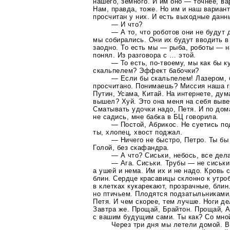
нашего, земного. И им оно — точнее, ва
Нам, правда, тоже. Но им и наш вариант
просчитан у них. И есть выходные данн
— И что?
— А то, что роботов они не будут 
мы собирались. Они их будут вводить в
заодно. То есть мы — рыба, роботы — н
понял. Из разговора с … этой.
— То есть,
по-твоему
, мы как бы к
скальпелем? Эффект бабочки?
— Если бы скальпелем! Лазером, б
просчитано. Понимаешь? Миссия наша гр
Путин, Усама, Китай. На интернете, дум
вышел? Хуй. Это она меня на себя выве
Сматывать удочки надо, Петя. И по дом
не садись, мне бабка в БЦ говорила.
— Постой, Абрикос. Не суетись по
ты, хлопец, хвост поджал.
— Ничего не быстро, Петро. Ты бы
Голой, без скафандра.
— А что? Сиськи, небось, все дела
— Ага. Сиськи. Трубы — не сиськи
а ушей и нема. Им их и не надо. Кровь
блин. Сердце красавицы склонно к утроб
в клетках кукарекают, прозрачные, блин.
но птичьем. Плодятся подзатыльниками
Петя. И чем скорее, тем лучше. Ноги де
Завтра же. Прощай, Брайтон. Прощай, 
с вашим будущим сами. Ты как? Со мно
Через три дня мы летели домой. 