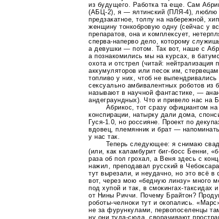
из будущего. Работка та еще. Сам Абри
(АБЦ-2)
, я — ялтинский
(ПЛЯ-4)
, люблю
предзакатное, толпу на набережной, хи
женщину тонкобровую одну (сейчас у в
препаратов, она и комплексует, нетерпля
сперва-наперво
дело, которому служишь
а девушки — потом. Так вот, наше с А
а познакомились мы на курсах, в бату
охота и отстрел (читай: нейтрализация
аккумуляторов или песок им, стервецам,
топливо у них, чтоб не выпендривались
сексуально амбивалентных роботов из б
называют в научной фантастике, — ана
андеграундных). Что и привело нас на Б
Абрикос, тот сразу официантом н
конспирации, натырку дали дома, спон
Гуся-1
.0, но россияне. Проект по декуп
вдовец, племянник и брат — напоминать
у нас так.
Теперь следующее: я снимаю свад
(или, как каламбурит
биг-босс
Бенни, «б
раза об пол грохал, а Веня здесь с кон
нажил, преподавал русский в Чебоксара
тут вырезали, и неудачно, но это всё в
вот, через мою «бедную линзу» много м
под хупой и так, в
смокингах-таксидах
и
от Нины Риччи. Почему Брайтон? Проду
роботы-челноки
тут и окопались. «Марс
не за фурункулами, первопоселенцы там
ну они
туда-сюда
, сворачивают простра