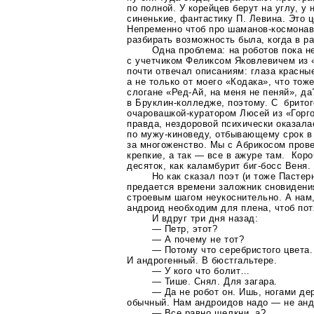
по полной. У корейцев берут на углу, у
синенькие, фантастику П. Левина. Это ц
Непременно чтоб про
шаманов-космонав
разбирать возможность была, когда в ра
Одна проблема: на роботов пока н
с учетчиком Феликсом Яковлевичем из 
почти отвечал описаниям: глаза красные
а не только от моего «Кодака», что тоже
слогане
«Ред-Ай
, на меня не пеняй», д
в
Бруклин-колледже
, поэтому. С брито
очаровашкой-куратором
Люсей из «Горго
правда, нездоровой психически оказала
по
мужу-киноведу
, отбывающему срок в
за многоженство. Мы с Абрикосом пров
крепкие, а так — все в ажуре там. Коро
десяток, как каламбурит
биг-босс
Веня.
Но как сказал поэт (и тоже Пастерн
предается времени заложник сновидени
строевым шагом неукоснительно. А нам,
андроид необходим для плена, чтоб пот
И вдруг три дня назад:
— Петр, этот?
— А почему не тот?
— Потому что серебристого цвета.
И андрогенный. В бюстгальтере.
— У кого что болит…
— Тише. Снял. Для загара.
— Да не робот он. Ишь, ногами де
обычный. Нам андроидов надо — не анд
— Все равно щелкни, а?