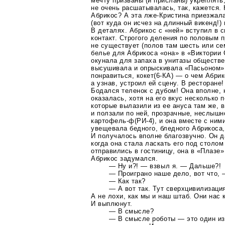
мечту призваны (и присланы) укреплять,
не очень расшатывалась, так, кажется. 
Абрикос? А эта
лже-Кристина
приезжала
(вот куда он исчез на длинный викенд!)
В деталях. Абрикос с «ней» вступил в 
контакт. Строгого деления по половым 
не существует (полов там шесть или се
белье для Абрикоса «она» в «Виктории 
окунала для запаха в унитазы обществе
высушивала и опрыскивала «Пасьоном»
понравиться, кокет
(6-КА)
— о чем Абрико
а узнав, устроил ей сцену. В ресторане
Бодался теленок с дубом! Она вполне, 
оказалась, хотя на его вкус несколько 
которые вылазили из ее ануса там же, в
и ползали по ней, прозрачные, неслышн
картофель-ф
(РИ-4)
, и она вместе с ним
увещевала бедного, бледного Абрикоса,
И получалось вполне благозвучно. Он д
когда она стала ласкать его под столо
отправились в гостиницу, она в «Плазе»
Абрикос задумался.
— Ну и?! — взвыл я. — Дальше?!
— Проиграно наше дело, вот что, 
— Как так?
— А вот так. Тут сверхцивилизация
А не лохи, как мы и наш штаб. Они нас 
И выплюнут.
— В смысле?
— В смысле роботы — это один из