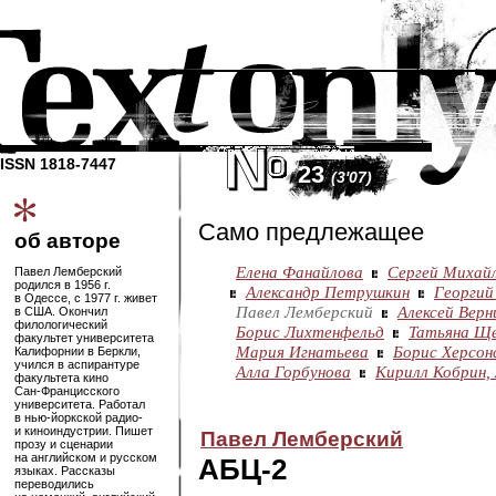
ISSN 1818-7447
23
(3'07)
Само предлежащее
об авторе
Елена Фанайлова
Сергей Михай
Павел Лемберский
родился в 1956 г.
Александр Петрушкин
Георгий
в Одессе, с 1977 г. живет
Павел Лемберский
Алексей Верн
в США. Окончил
филологический
Борис Лихтенфельд
Татьяна Щ
факультет университета
Мария Игнатьева
Борис Херсон
Калифорнии в Беркли,
учился в аспирантуре
Алла Горбунова
Кирилл Кобрин,
факультета кино
Сан-Францисского
университета. Работал
в
нью-йоркской
радио-
и киноиндустрии. Пишет
Павел Лемберский
прозу и сценарии
на английском и русском
АБЦ-2
языках. Рассказы
переводились