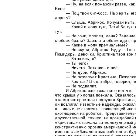
— Ну, на всяк пожарски разве, ка
Веня.
— Поц твой
биг-босс
. На хер ты е
дорогу?
— Слышь, Абрикос. Кочумай ныть.
— Какой в жопу гуж, Петя! За гуж
тут.
— Не гони, хлопец, лана? Задани
с обоих брали? Зарплата обоим идет, 
— Какие в жопу премиальные?
— Не скули, Абрикос. Будут. Что т
Помидоры, девочки. Кристина твоя вон 
— Заткнись, а?
— Ты чего?
— Ничего. Заткнись и всё.
— Не дури, Абрикос.
— Не пожалует Кристина. Пожалов
— Как так? В сентябре, говорил, п
— Не подвалит.
И Абрикос рассказал мне вот что.
что крыша у хлопца поехала. Оказалось,
эта его интернетная подружка Кристина,
он возлагал известные надежды, оказал
а… иначе не скажешь:
пришелицей-иноп
охотящейся на роботов. Представительн
дружественной, точнее, не враждебной
«Кристина» отвечала за молекулярный 
конструктивную эрозию американской м
именно с амбивалентных роботов из бу