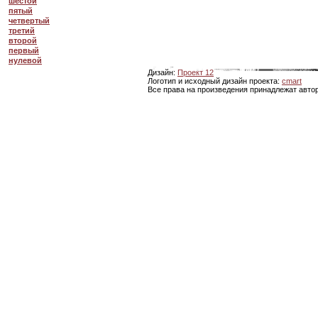
шестой
пятый
четвертый
третий
второй
первый
нулевой
Дизайн:
Проект 12
Логотип и исходный дизайн проекта:
cmart
Все права на произведения принадлежат авто