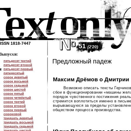
ISSN 1818-7447
51
(2'20)
Предложный падеж
пятьдесят третий
пятьдесят второй
пятьдесят первый
пятидесятый
сорок девятый
Максим Дрёмов о Дмитрии 
сорок восьмой
сорок седьмой
Возможно описать тексты Герчиков
сорок шестой
сбои в функционировании «машины жел
сорок пятый
порядок чувственного постижения реаль
сорок четвёртый
стремится воплотиться именно в письме
сорок третий
вырывающуюся за пределы установленн
сорок второй
обществом процесса производства.
сорок первый
сороковой
тридцать девятый
тридцать восьмой
тридцать седьмой
тридцать шестой