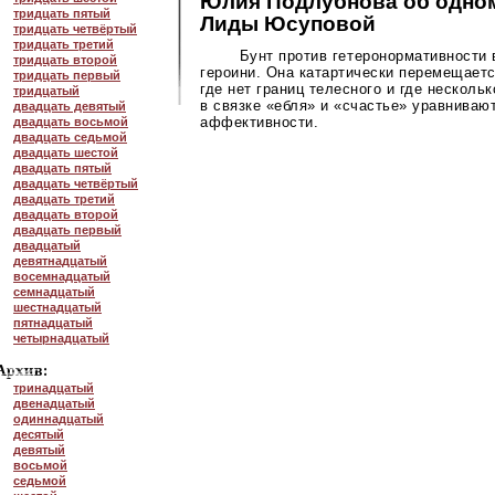
Юлия Подлубнова об одно
тридцать пятый
Лиды Юсуповой
тридцать четвёртый
тридцать третий
Бунт против гетеронормативности 
тридцать второй
героини. Она катартически перемещаетс
тридцать первый
где нет границ телесного и где несколь
тридцатый
в связке «ебля» и «счастье» уравниваю
двадцать девятый
аффективности.
двадцать восьмой
двадцать седьмой
двадцать шестой
двадцать пятый
двадцать четвёртый
двадцать третий
двадцать второй
двадцать первый
двадцатый
девятнадцатый
восемнадцатый
семнадцатый
шестнадцатый
пятнадцатый
четырнадцатый
тринадцатый
двенадцатый
одиннадцатый
десятый
девятый
восьмой
седьмой