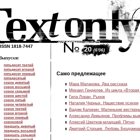
ISSN 1818-7447
20
(6'06)
пятьдесят третий
пятьдесят второй
Само предлежащее
пятьдесят первый
пятидесятый
сорок девятый
Мара Маланова. Два рассказа
сорок восьмой
Михаил Генделев. Из цикла «Вторая
сорок седьмой
сорок шестой
Гила Лоран. Рынок
сорок пятый
Наталия Черных. Нашествие психеи
сорок четвёртый
сорок третий
Вадим Калинин. Маленькие вестерн
сорок второй
Александр Демьянов. Проблемы вы
сорок первый
Алексей Цветков-младший. Пятно
сороковой
тридцать девятый
Дмитрий Строцев. Любовь Бездомна
тридцать восьмой
тридцать седьмой
тридцать шестой