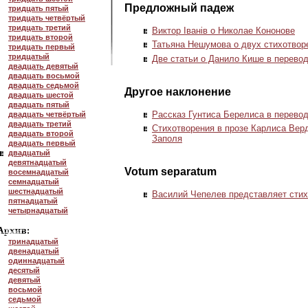
Предложный падеж
тридцать пятый
тридцать четвёртый
тридцать третий
Виктор Iванiв о Николае Кононове
тридцать второй
Татьяна Нешумова о двух стихотвор
тридцать первый
тридцатый
Две статьи о Данило Кише в перево
двадцать девятый
двадцать восьмой
двадцать седьмой
Другое наклонение
двадцать шестой
двадцать пятый
Рассказ Гунтиса Берелиса в перево
двадцать четвёртый
двадцать третий
Стихотворения в прозе Карлиса Вер
двадцать второй
Заполя
двадцать первый
двадцатый
девятнадцатый
Votum separatum
восемнадцатый
семнадцатый
шестнадцатый
Василий Чепелев представляет сти
пятнадцатый
четырнадцатый
тринадцатый
двенадцатый
одиннадцатый
десятый
девятый
восьмой
седьмой