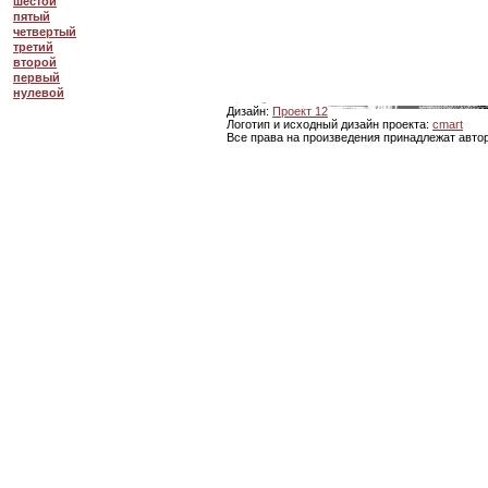
шестой
пятый
четвертый
третий
второй
первый
нулевой
Дизайн:
Проект 12
Логотип и исходный дизайн проекта:
cmart
Все права на произведения принадлежат авто