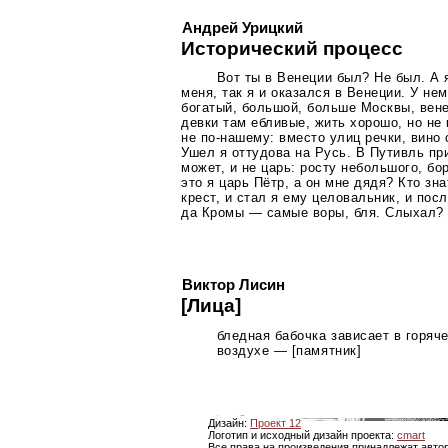
Андрей Урицкий
Исторический процесс
Вот ты в Венеции был? Не был. А 
меня, так я и оказался в Венеции. У не
богатый, большой, больше Москвы, вен
девки там ебливые, жить хорошо, но не 
не
по-нашему
: вместо улиц речки, вино
Ушел я оттудова на Русь. В Путивль пр
может, и не царь: росту небольшого, бо
это я царь Пётр, а он мне дядя? Кто зн
крест, и стал я ему целовальник, и пос
да Кромы — самые воры, бля. Слыхал?
Виктор Лисин
[Лица]
бледная бабочка зависает в горяч
воздухе — [памятник]
Дизайн:
Проект 12
Логотип и исходный дизайн проекта:
cmart
Все права на произведения принадлежат авто