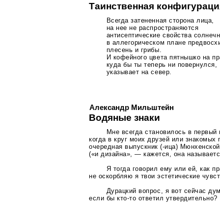
Таинственная конфигураци
Всегда затененная сторона лица,
на нее не распространяются
антисептические свойства солнечн
в аллегорическом плане предвосх
плесень и грибы.
И кофейного цвета пятнышко на пр
куда бы ты теперь ни повернулся,
указывает на север.
Александр Мильштейн
Водяные знаки
Мне всегда становилось в первый
когда в круг моих друзей или знакомых
очередная выпускник (-ица) Мюнхенско
(«и дизайна», — кажется, она называетс
Я тогда говорил ему или ей, как п
не оскорбляю я твои эстетические чувс
Дурацкий вопрос, я вот сейчас дум
если бы
кто-то
ответил утвердительно?