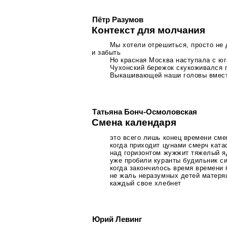
Пётр Разумов
Контекст для молчания
Мы хотели отрешиться, просто не 
и забыть
Но красная Москва наступала с ю
Чухонский бережок скукоживался 
Выкашивающей наши головы вмест
Татьяна Бонч-Осмоловcкая
Смена календаря
это всего лишь конец времени сме
когда приходит цунами смерч кат
над горизонтом жужжит тяжелый я
уже пробили куранты будильник си
когда закончилось время времени
не жаль неразумных детей матеря
каждый свое хлебнет
Юрий Левинг