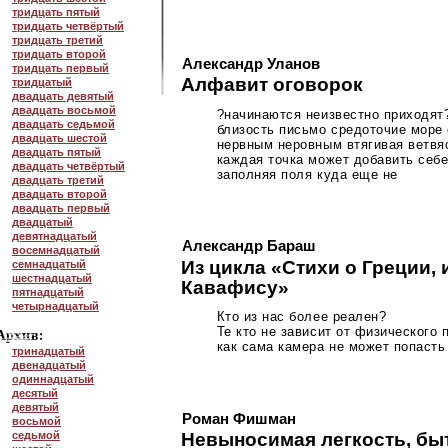
тридцать пятый
тридцать четвёртый
тридцать третий
тридцать второй
Александр Уланов
тридцать первый
Алфавит оговорок
тридцатый
двадцать девятый
двадцать восьмой
?начинаются неизвестно приходят
двадцать седьмой
близость письмо средоточие море 
двадцать шестой
нервным неровным втягивая ветвя
двадцать пятый
каждая точка может добавить себ
двадцать четвёртый
заполняя поля куда еще не
двадцать третий
двадцать второй
двадцать первый
двадцатый
девятнадцатый
Александр Бараш
восемнадцатый
Из цикла «Стихи о Греции,
семнадцатый
шестнадцатый
Кавафису»
пятнадцатый
четырнадцатый
Кто из нас более реален?
Те кто не зависит от физического 
как сама камера не может попасть
тринадцатый
двенадцатый
одиннадцатый
десятый
девятый
Роман Фишман
восьмой
Невыносимая легкость, быт
седьмой