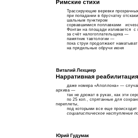
Римские стихи
Трассирующие веревки прозрачны
при попадании в брусчатку отскак
шальным пунктиром
сорвавшимися поплавками исчез
Фонтан на площади изливается с
за счёт налогоплательщика —
памятник тавтологии —
пока струи продолжают наматыват
на прядильные обручи июня
Виталий Лехциер
Нарративная реабилитация
даже номера «Аполлона» — случа
архива —
так не дрожат в руках, как эти
сер
по 25 коп., спрятанные для сохра
переплеты,
под которыми все еще происходи
социалистическое наступление п
Юрий Гудумак