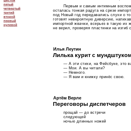
шестой
пятый
Первым и самым интимным воспом
четвертый
осталась тонкая радуга на срезе импор
третий
под Новый год передавались слухи о т
второй
готовят невероятную диверсию, напихав
первый
импортной жвачки, всерьез в такую их 
нулевой
не верил, проверяя пластинки на изгиб 
Илья Леутин
Лилька курит с мундштуко
— А эти стихи, на Фейсбуке, это 
— Мои. А вы читали?
— Немного.
— Я вам и книжку принёс свою.
Артём Верле
Переговоры диспетчеров
прощай — до встречи
следующей
ночью длинных ножей