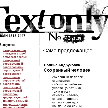
ISSN 1818-7447
43
(1'15)
Само предлежащее
пятьдесят третий
пятьдесят второй
пятьдесят первый
пятидесятый
сорок девятый
Полина Андрукович
сорок восьмой
Сохранный человек
сорок седьмой
сорок шестой
сохранный человек
сорок пятый
становится
сорок четвёртый
сорок третий
гибким и избегает
сорок второй
участи участника,
сорок первый
так и я жду
сороковой
отчасти налево,
тридцать девятый
отчасти направо,
тридцать восьмой
отчасти спереди,
тридцать седьмой
но чаще со спины
тридцать шестой