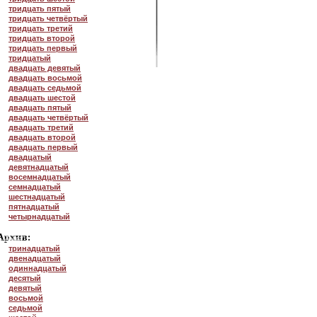
тридцать пятый
тридцать четвёртый
тридцать третий
тридцать второй
тридцать первый
тридцатый
двадцать девятый
двадцать восьмой
двадцать седьмой
двадцать шестой
двадцать пятый
двадцать четвёртый
двадцать третий
двадцать второй
двадцать первый
двадцатый
девятнадцатый
восемнадцатый
семнадцатый
шестнадцатый
пятнадцатый
четырнадцатый
тринадцатый
двенадцатый
одиннадцатый
десятый
девятый
восьмой
седьмой