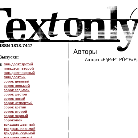
ISSN 1818-7447
Авторы
Автора «РђР»Р° РҐР°Р»Рµ
пятьдесят третий
пятьдесят второй
пятьдесят первый
пятидесятый
сорок девятый
сорок восьмой
сорок седьмой
сорок шестой
сорок пятый
сорок четвёртый
сорок третий
сорок второй
сорок первый
сороковой
тридцать девятый
тридцать восьмой
тридцать седьмой
тридцать шестой