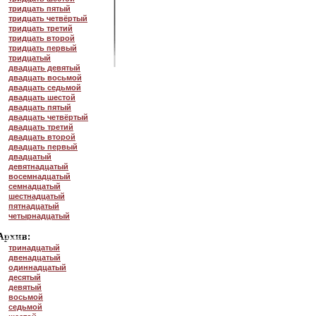
тридцать пятый
тридцать четвёртый
тридцать третий
тридцать второй
тридцать первый
тридцатый
двадцать девятый
двадцать восьмой
двадцать седьмой
двадцать шестой
двадцать пятый
двадцать четвёртый
двадцать третий
двадцать второй
двадцать первый
двадцатый
девятнадцатый
восемнадцатый
семнадцатый
шестнадцатый
пятнадцатый
четырнадцатый
тринадцатый
двенадцатый
одиннадцатый
десятый
девятый
восьмой
седьмой