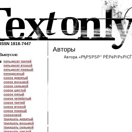
ISSN 1818-7447
Авторы
Автора «РђРЅРЅР° РЁРёРїРѕРІСЃР
пятьдесят третий
пятьдесят второй
пятьдесят первый
пятидесятый
сорок девятый
сорок восьмой
сорок седьмой
сорок шестой
сорок пятый
сорок четвёртый
сорок третий
сорок второй
сорок первый
сороковой
тридцать девятый
тридцать восьмой
тридцать седьмой
тридцать шестой