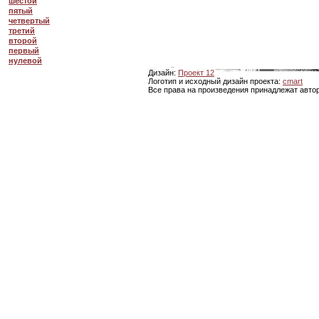
шестой
пятый
четвертый
третий
второй
первый
нулевой
Дизайн:
Проект 12
Логотип и исходный дизайн проекта:
cmart
Все права на произведения принадлежат авто