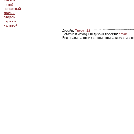
шестой
пятый
четвертый
третий
второй
первый
нулевой
Дизайн:
Проект 12
Логотип и исходный дизайн проекта:
cmart
Все права на произведения принадлежат авто