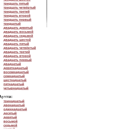
тридцать пятый
тридцать четвёртый
тридцать третий
тридцать второй
тридцать первый
тридцатый
двадцать девятый
двадцать восьмой
двадцать седьмой
двадцать шестой
двадцать пятый
двадцать четвёртый
двадцать третий
двадцать второй
двадцать первый
двадцатый
девятнадцатый
восемнадцатый
семнадцатый
шестнадцатый
пятнадцатый
четырнадцатый
тринадцатый
двенадцатый
одиннадцатый
десятый
девятый
восьмой
седьмой