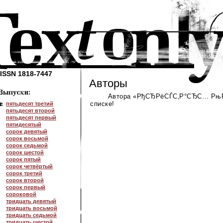
ISSN 1818-7447
Авторы
Автора «РђСЂРёСЃС‚Р°СЂС… Рњ
списке!
пятьдесят третий
пятьдесят второй
пятьдесят первый
пятидесятый
сорок девятый
сорок восьмой
сорок седьмой
сорок шестой
сорок пятый
сорок четвёртый
сорок третий
сорок второй
сорок первый
сороковой
тридцать девятый
тридцать восьмой
тридцать седьмой
тридцать шестой