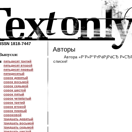
ISSN 1818-7447
Авторы
Автора «Р’Р»Р°РґРёРјРёСЂ Р•СЂР
списке!
пятьдесят третий
пятьдесят второй
пятьдесят первый
пятидесятый
сорок девятый
сорок восьмой
сорок седьмой
сорок шестой
сорок пятый
сорок четвёртый
сорок третий
сорок второй
сорок первый
сороковой
тридцать девятый
тридцать восьмой
тридцать седьмой
тридцать шестой