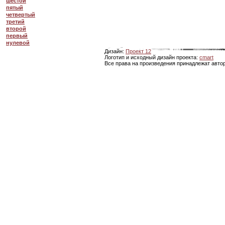
шестой
пятый
четвертый
третий
второй
первый
нулевой
Дизайн:
Проект 12
Логотип и исходный дизайн проекта:
cmart
Все права на произведения принадлежат авто