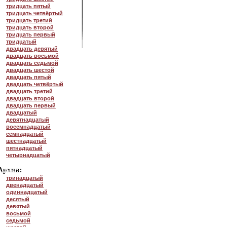
тридцать пятый
тридцать четвёртый
тридцать третий
тридцать второй
тридцать первый
тридцатый
двадцать девятый
двадцать восьмой
двадцать седьмой
двадцать шестой
двадцать пятый
двадцать четвёртый
двадцать третий
двадцать второй
двадцать первый
двадцатый
девятнадцатый
восемнадцатый
семнадцатый
шестнадцатый
пятнадцатый
четырнадцатый
тринадцатый
двенадцатый
одиннадцатый
десятый
девятый
восьмой
седьмой