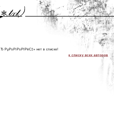
Ђ РџРѕРїРѕРІРёС‡» нет в списке!
к списку всех авторов