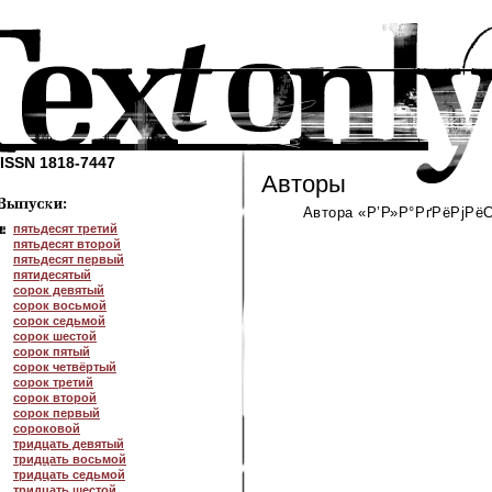
ISSN 1818-7447
Авторы
Автора «Р’Р»Р°РґРёРјРёС
пятьдесят третий
пятьдесят второй
пятьдесят первый
пятидесятый
сорок девятый
сорок восьмой
сорок седьмой
сорок шестой
сорок пятый
сорок четвёртый
сорок третий
сорок второй
сорок первый
сороковой
тридцать девятый
тридцать восьмой
тридцать седьмой
тридцать шестой