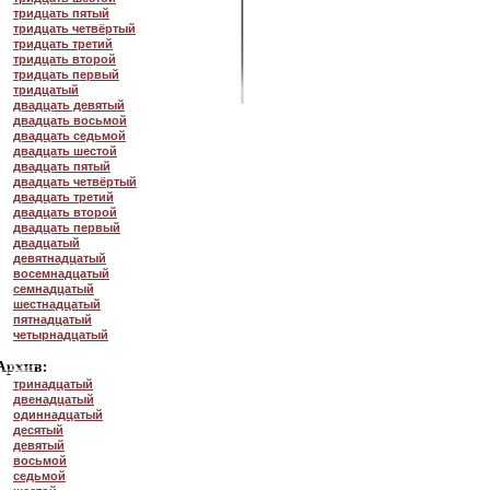
тридцать пятый
тридцать четвёртый
тридцать третий
тридцать второй
тридцать первый
тридцатый
двадцать девятый
двадцать восьмой
двадцать седьмой
двадцать шестой
двадцать пятый
двадцать четвёртый
двадцать третий
двадцать второй
двадцать первый
двадцатый
девятнадцатый
восемнадцатый
семнадцатый
шестнадцатый
пятнадцатый
четырнадцатый
тринадцатый
двенадцатый
одиннадцатый
десятый
девятый
восьмой
седьмой