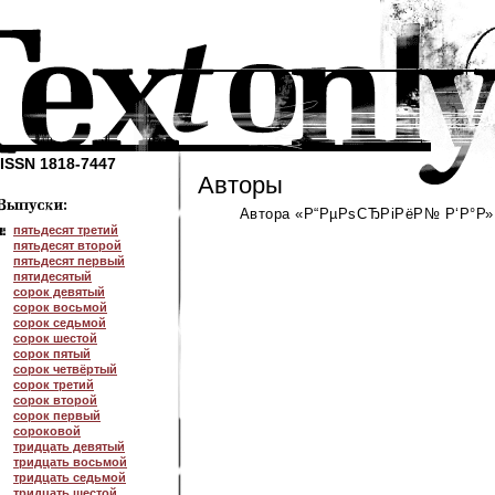
ISSN 1818-7447
Авторы
Автора «Р“РµРѕСЂРіРёР№ Р‘Р°Р»Р
пятьдесят третий
пятьдесят второй
пятьдесят первый
пятидесятый
сорок девятый
сорок восьмой
сорок седьмой
сорок шестой
сорок пятый
сорок четвёртый
сорок третий
сорок второй
сорок первый
сороковой
тридцать девятый
тридцать восьмой
тридцать седьмой
тридцать шестой