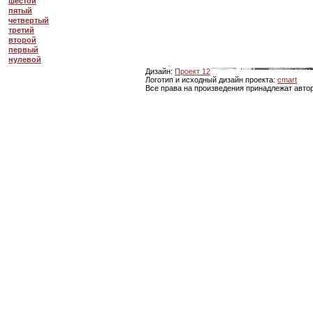
шестой
пятый
четвертый
третий
второй
первый
нулевой
Дизайн:
Проект 12
Логотип и исходный дизайн проекта:
cmart
Все права на произведения принадлежат авто