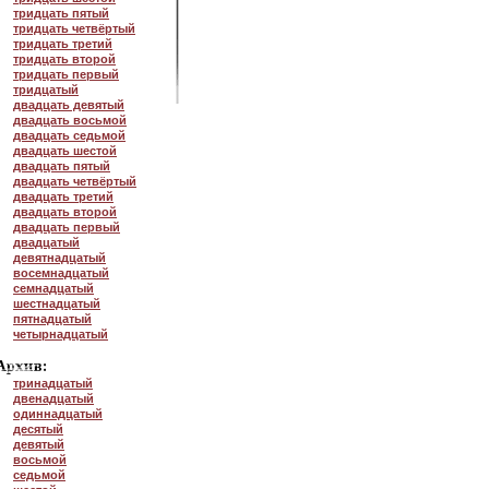
тридцать пятый
тридцать четвёртый
тридцать третий
тридцать второй
тридцать первый
тридцатый
двадцать девятый
двадцать восьмой
двадцать седьмой
двадцать шестой
двадцать пятый
двадцать четвёртый
двадцать третий
двадцать второй
двадцать первый
двадцатый
девятнадцатый
восемнадцатый
семнадцатый
шестнадцатый
пятнадцатый
четырнадцатый
тринадцатый
двенадцатый
одиннадцатый
десятый
девятый
восьмой
седьмой