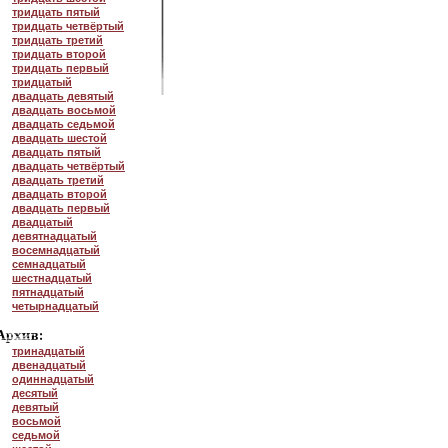
тридцать пятый
тридцать четвёртый
тридцать третий
тридцать второй
тридцать первый
тридцатый
двадцать девятый
двадцать восьмой
двадцать седьмой
двадцать шестой
двадцать пятый
двадцать четвёртый
двадцать третий
двадцать второй
двадцать первый
двадцатый
девятнадцатый
восемнадцатый
семнадцатый
шестнадцатый
пятнадцатый
четырнадцатый
тринадцатый
двенадцатый
одиннадцатый
десятый
девятый
восьмой
седьмой