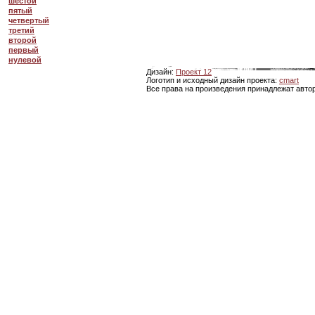
шестой
пятый
четвертый
третий
второй
первый
нулевой
Дизайн:
Проект 12
Логотип и исходный дизайн проекта:
cmart
Все права на произведения принадлежат авто