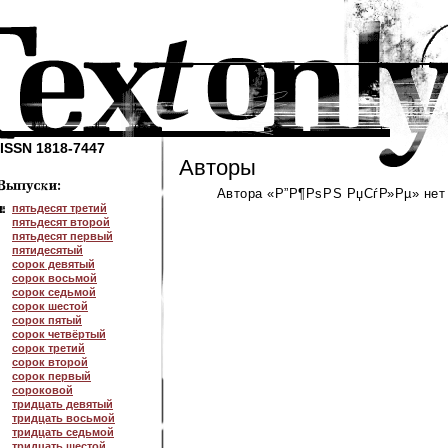
ISSN 1818-7447
Авторы
Автора «Р”Р¶РѕРЅ РџСѓР»Рµ» нет 
пятьдесят третий
пятьдесят второй
пятьдесят первый
пятидесятый
сорок девятый
сорок восьмой
сорок седьмой
сорок шестой
сорок пятый
сорок четвёртый
сорок третий
сорок второй
сорок первый
сороковой
тридцать девятый
тридцать восьмой
тридцать седьмой
тридцать шестой