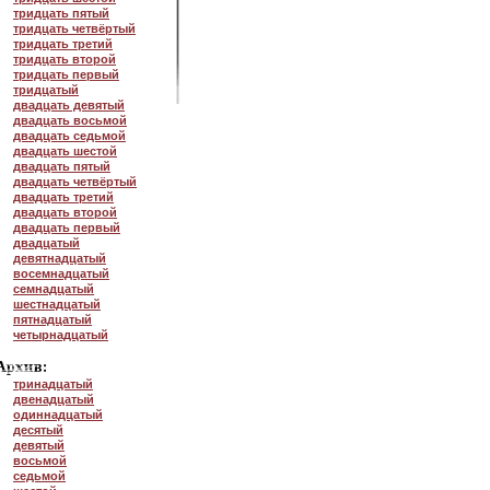
тридцать пятый
тридцать четвёртый
тридцать третий
тридцать второй
тридцать первый
тридцатый
двадцать девятый
двадцать восьмой
двадцать седьмой
двадцать шестой
двадцать пятый
двадцать четвёртый
двадцать третий
двадцать второй
двадцать первый
двадцатый
девятнадцатый
восемнадцатый
семнадцатый
шестнадцатый
пятнадцатый
четырнадцатый
тринадцатый
двенадцатый
одиннадцатый
десятый
девятый
восьмой
седьмой