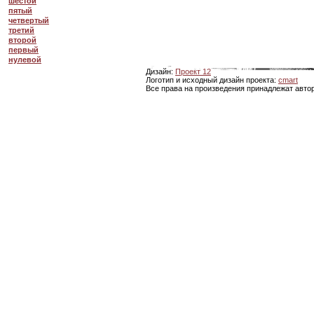
шестой
пятый
четвертый
третий
второй
первый
нулевой
Дизайн:
Проект 12
Логотип и исходный дизайн проекта:
cmart
Все права на произведения принадлежат авто