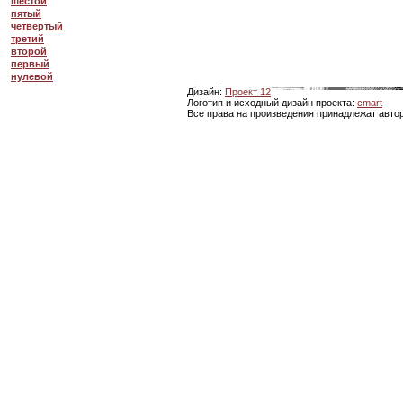
шестой
пятый
четвертый
третий
второй
первый
нулевой
Дизайн:
Проект 12
Логотип и исходный дизайн проекта:
cmart
Все права на произведения принадлежат авто