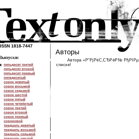
ISSN 1818-7447
Авторы
Автора «Р”РјРёС‚СЂРёР№ РђРІР
списке!
пятьдесят третий
пятьдесят второй
пятьдесят первый
пятидесятый
сорок девятый
сорок восьмой
сорок седьмой
сорок шестой
сорок пятый
сорок четвёртый
сорок третий
сорок второй
сорок первый
сороковой
тридцать девятый
тридцать восьмой
тридцать седьмой
тридцать шестой