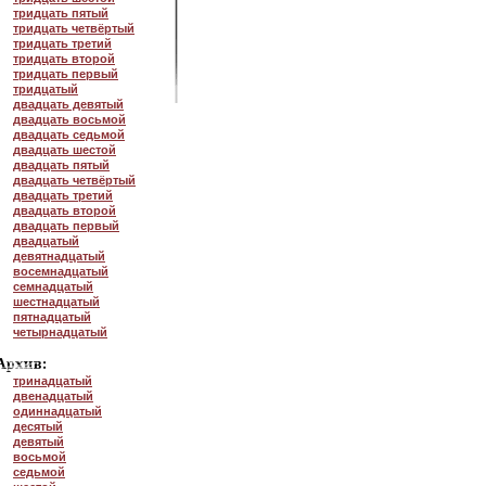
тридцать пятый
тридцать четвёртый
тридцать третий
тридцать второй
тридцать первый
тридцатый
двадцать девятый
двадцать восьмой
двадцать седьмой
двадцать шестой
двадцать пятый
двадцать четвёртый
двадцать третий
двадцать второй
двадцать первый
двадцатый
девятнадцатый
восемнадцатый
семнадцатый
шестнадцатый
пятнадцатый
четырнадцатый
тринадцатый
двенадцатый
одиннадцатый
десятый
девятый
восьмой
седьмой