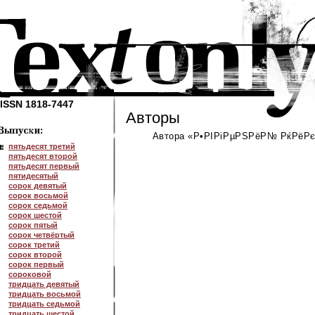
ISSN 1818-7447
Авторы
Автора «Р•РІРіРµРЅРёР№ РќРёРєР
пятьдесят третий
пятьдесят второй
пятьдесят первый
пятидесятый
сорок девятый
сорок восьмой
сорок седьмой
сорок шестой
сорок пятый
сорок четвёртый
сорок третий
сорок второй
сорок первый
сороковой
тридцать девятый
тридцать восьмой
тридцать седьмой
тридцать шестой