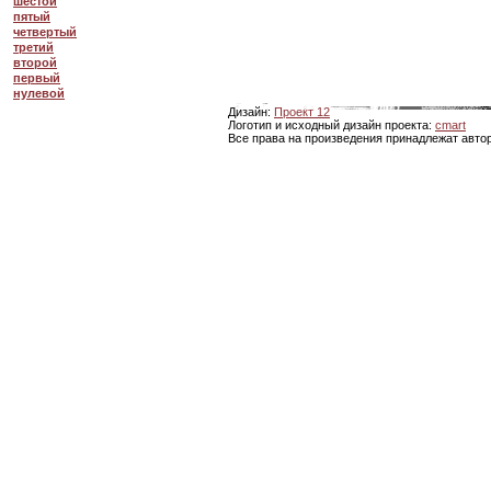
шестой
пятый
четвертый
третий
второй
первый
нулевой
Дизайн:
Проект 12
Логотип и исходный дизайн проекта:
cmart
Все права на произведения принадлежат авто