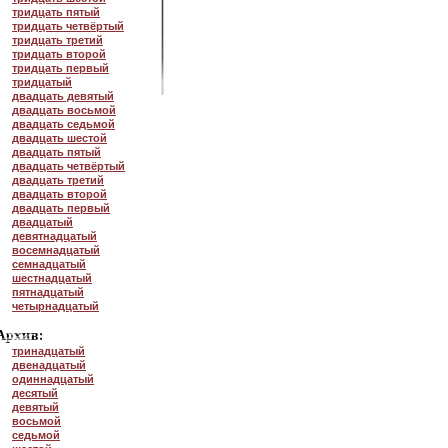
тридцать пятый
тридцать четвёртый
тридцать третий
тридцать второй
тридцать первый
тридцатый
двадцать девятый
двадцать восьмой
двадцать седьмой
двадцать шестой
двадцать пятый
двадцать четвёртый
двадцать третий
двадцать второй
двадцать первый
двадцатый
девятнадцатый
восемнадцатый
семнадцатый
шестнадцатый
пятнадцатый
четырнадцатый
тринадцатый
двенадцатый
одиннадцатый
десятый
девятый
восьмой
седьмой