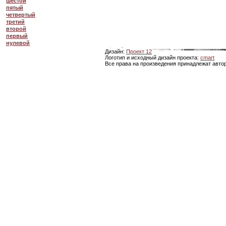
шестой
пятый
четвертый
третий
второй
первый
нулевой
Дизайн:
Проект 12
Логотип и исходный дизайн проекта:
cmart
Все права на произведения принадлежат авто