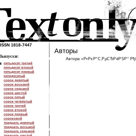
ISSN 1818-7447
Авторы
Автора «Р•РєР°С‚РµСЂРёРЅР° РђР
пятьдесят третий
пятьдесят второй
пятьдесят первый
пятидесятый
сорок девятый
сорок восьмой
сорок седьмой
сорок шестой
сорок пятый
сорок четвёртый
сорок третий
сорок второй
сорок первый
сороковой
тридцать девятый
тридцать восьмой
тридцать седьмой
тридцать шестой