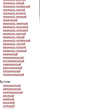
тридцать пятый
тридцать четвёртый
тридцать третий
тридцать второй
тридцать первый
тридцатый
двадцать девятый
двадцать восьмой
двадцать седьмой
двадцать шестой
двадцать пятый
двадцать четвёртый
двадцать третий
двадцать второй
двадцать первый
двадцатый
девятнадцатый
восемнадцатый
семнадцатый
шестнадцатый
пятнадцатый
четырнадцатый
тринадцатый
двенадцатый
одиннадцатый
десятый
девятый
восьмой
седьмой