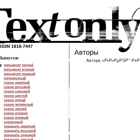
ISSN 1818-7447
Авторы
Автора «Р•Р»РµРЅР° Р¤Рё
пятьдесят третий
пятьдесят второй
пятьдесят первый
пятидесятый
сорок девятый
сорок восьмой
сорок седьмой
сорок шестой
сорок пятый
сорок четвёртый
сорок третий
сорок второй
сорок первый
сороковой
тридцать девятый
тридцать восьмой
тридцать седьмой
тридцать шестой