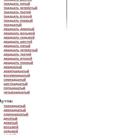
тридцать пятый
тридцать четвёртый
тридцать третий
тридцать второй
тридцать первый
тридцатый
двадцать девятый
двадцать восьмой
двадцать седьмой
двадцать шестой
двадцать пятый
двадцать четвёртый
двадцать третий
двадцать второй
двадцать первый
двадцатый
девятнадцатый
восемнадцатый
семнадцатый
шестнадцатый
пятнадцатый
четырнадцатый
тринадцатый
двенадцатый
одиннадцатый
десятый
девятый
восьмой
седьмой