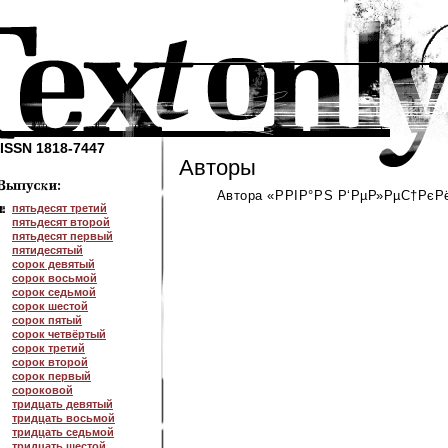
ISSN 1818-7447
Авторы
Автора «РРІР°РЅ Р‘РµР»РµС†РєРё
пятьдесят третий
пятьдесят второй
пятьдесят первый
пятидесятый
сорок девятый
сорок восьмой
сорок седьмой
сорок шестой
сорок пятый
сорок четвёртый
сорок третий
сорок второй
сорок первый
сороковой
тридцать девятый
тридцать восьмой
тридцать седьмой
тридцать шестой