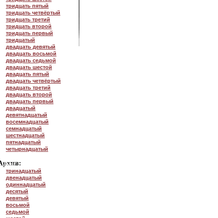
тридцать пятый
тридцать четвёртый
тридцать третий
тридцать второй
тридцать первый
тридцатый
двадцать девятый
двадцать восьмой
двадцать седьмой
двадцать шестой
двадцать пятый
двадцать четвёртый
двадцать третий
двадцать второй
двадцать первый
двадцатый
девятнадцатый
восемнадцатый
семнадцатый
шестнадцатый
пятнадцатый
четырнадцатый
тринадцатый
двенадцатый
одиннадцатый
десятый
девятый
восьмой
седьмой