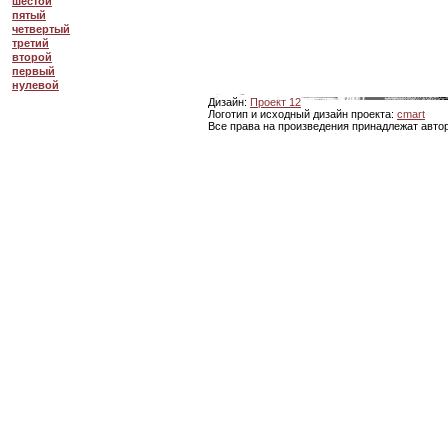
шестой
пятый
четвертый
третий
второй
первый
нулевой
Дизайн:
Проект 12
Логотип и исходный дизайн проекта:
cmart
Все права на произведения принадлежат авто