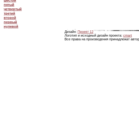
шестой
пятый
четвертый
третий
второй
первый
нулевой
Дизайн:
Проект 12
Логотип и исходный дизайн проекта:
cmart
Все права на произведения принадлежат авто