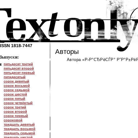
ISSN 1818-7447
Авторы
Автора «Р›Р°СЂРёСЃР° Р”Р°Р±РёР¶
пятьдесят третий
пятьдесят второй
пятьдесят первый
пятидесятый
сорок девятый
сорок восьмой
сорок седьмой
сорок шестой
сорок пятый
сорок четвёртый
сорок третий
сорок второй
сорок первый
сороковой
тридцать девятый
тридцать восьмой
тридцать седьмой
тридцать шестой