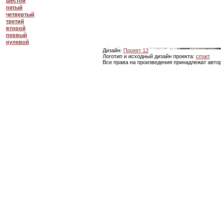
шестой
пятый
четвертый
третий
второй
первый
нулевой
Дизайн:
Проект 12
Логотип и исходный дизайн проекта:
cmart
Все права на произведения принадлежат авто