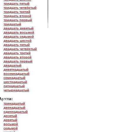
тридцать пятый
тридцать четвёртый
тридцать третий
тридцать второй
тридцать первый
тридцатый
двадцать девятый
двадцать восьмой
двадцать седьмой
двадцать шестой
двадцать пятый
двадцать четвёртый
двадцать третий
двадцать второй
двадцать первый
двадцатый
девятнадцатый
восемнадцатый
семнадцатый
шестнадцатый
пятнадцатый
четырнадцатый
тринадцатый
двенадцатый
одиннадцатый
десятый
девятый
восьмой
седьмой