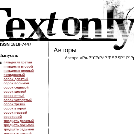
ISSN 1818-7447
Авторы
Автора «РњР°СЂРёР°РЅРЅР° Р“Рµ
пятьдесят третий
пятьдесят второй
пятьдесят первый
пятидесятый
сорок девятый
сорок восьмой
сорок седьмой
сорок шестой
сорок пятый
сорок четвёртый
сорок третий
сорок второй
сорок первый
сороковой
тридцать девятый
тридцать восьмой
тридцать седьмой
тридцать шестой