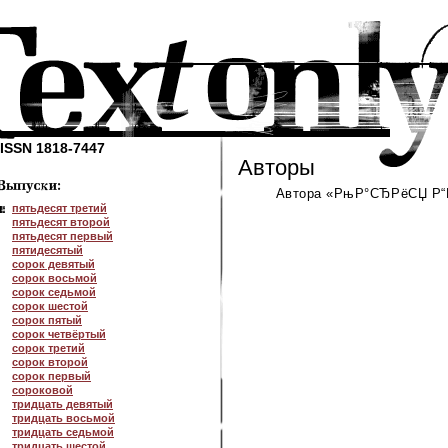
ISSN 1818-7447
Авторы
Автора «РњР°СЂРёСЏ Р“Р
пятьдесят третий
пятьдесят второй
пятьдесят первый
пятидесятый
сорок девятый
сорок восьмой
сорок седьмой
сорок шестой
сорок пятый
сорок четвёртый
сорок третий
сорок второй
сорок первый
сороковой
тридцать девятый
тридцать восьмой
тридцать седьмой
тридцать шестой