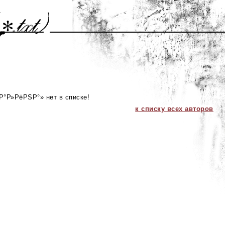
°Р»РёРЅР°» нет в списке!
к списку всех авторов