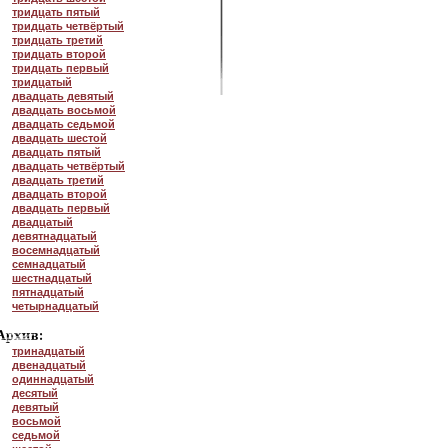
тридцать пятый
тридцать четвёртый
тридцать третий
тридцать второй
тридцать первый
тридцатый
двадцать девятый
двадцать восьмой
двадцать седьмой
двадцать шестой
двадцать пятый
двадцать четвёртый
двадцать третий
двадцать второй
двадцать первый
двадцатый
девятнадцатый
восемнадцатый
семнадцатый
шестнадцатый
пятнадцатый
четырнадцатый
тринадцатый
двенадцатый
одиннадцатый
десятый
девятый
восьмой
седьмой