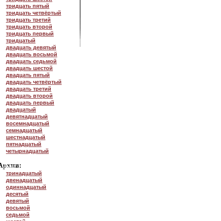
тридцать пятый
тридцать четвёртый
тридцать третий
тридцать второй
тридцать первый
тридцатый
двадцать девятый
двадцать восьмой
двадцать седьмой
двадцать шестой
двадцать пятый
двадцать четвёртый
двадцать третий
двадцать второй
двадцать первый
двадцатый
девятнадцатый
восемнадцатый
семнадцатый
шестнадцатый
пятнадцатый
четырнадцатый
тринадцатый
двенадцатый
одиннадцатый
десятый
девятый
восьмой
седьмой