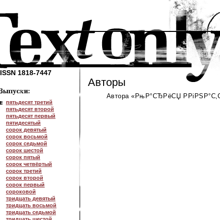
ISSN 1818-7447
Авторы
Автора «РњР°СЂРёСЏ РРіРЅР°С‚С
пятьдесят третий
пятьдесят второй
пятьдесят первый
пятидесятый
сорок девятый
сорок восьмой
сорок седьмой
сорок шестой
сорок пятый
сорок четвёртый
сорок третий
сорок второй
сорок первый
сороковой
тридцать девятый
тридцать восьмой
тридцать седьмой
тридцать шестой