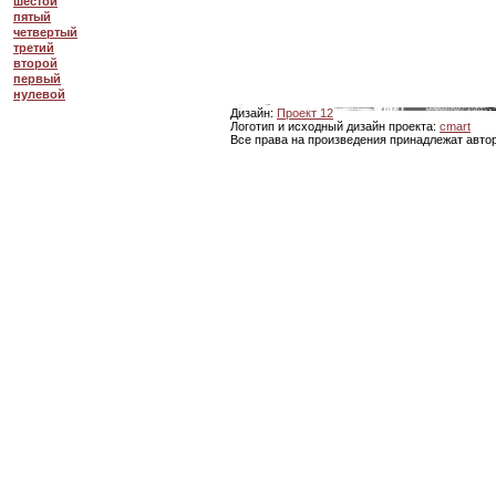
шестой
пятый
четвертый
третий
второй
первый
нулевой
Дизайн:
Проект 12
Логотип и исходный дизайн проекта:
cmart
Все права на произведения принадлежат авто