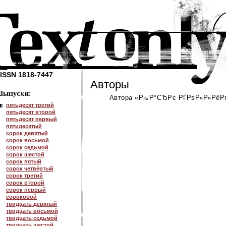
ISSN 1818-7447
Авторы
Автора «РњР°СЂРє РҐРѕР»Р»РёРґ
пятьдесят третий
пятьдесят второй
пятьдесят первый
пятидесятый
сорок девятый
сорок восьмой
сорок седьмой
сорок шестой
сорок пятый
сорок четвёртый
сорок третий
сорок второй
сорок первый
сороковой
тридцать девятый
тридцать восьмой
тридцать седьмой
тридцать шестой