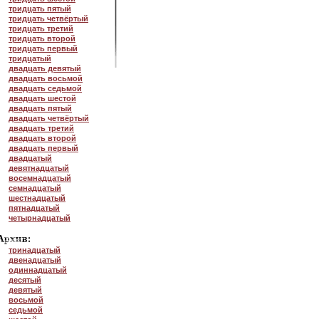
тридцать пятый
тридцать четвёртый
тридцать третий
тридцать второй
тридцать первый
тридцатый
двадцать девятый
двадцать восьмой
двадцать седьмой
двадцать шестой
двадцать пятый
двадцать четвёртый
двадцать третий
двадцать второй
двадцать первый
двадцатый
девятнадцатый
восемнадцатый
семнадцатый
шестнадцатый
пятнадцатый
четырнадцатый
тринадцатый
двенадцатый
одиннадцатый
десятый
девятый
восьмой
седьмой