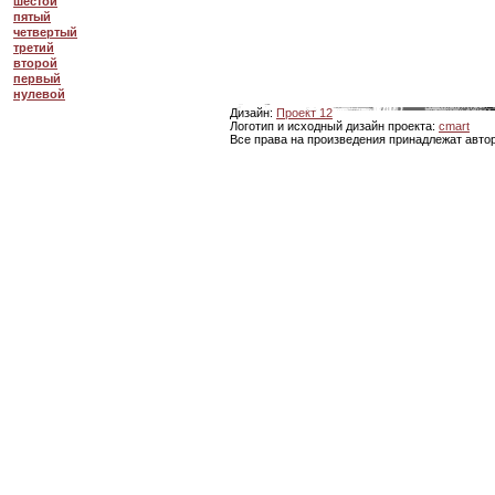
шестой
пятый
четвертый
третий
второй
первый
нулевой
Дизайн:
Проект 12
Логотип и исходный дизайн проекта:
cmart
Все права на произведения принадлежат авто