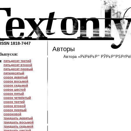
ISSN 1818-7447
Авторы
Автора «РќРёРєР° РЎРєР°РЅРґРёР
пятьдесят третий
пятьдесят второй
пятьдесят первый
пятидесятый
сорок девятый
сорок восьмой
сорок седьмой
сорок шестой
сорок пятый
сорок четвёртый
сорок третий
сорок второй
сорок первый
сороковой
тридцать девятый
тридцать восьмой
тридцать седьмой
тридцать шестой