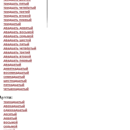
тридцать пятый
тридцать четвёртый
тридцать третий
тридцать второй
тридцать первый
тридцатый
двадцать девятый
двадцать восьмой
двадцать седьмой
двадцать шестой
двадцать пятый
двадцать четвёртый
двадцать третий
двадцать второй
двадцать первый
двадцатый
девятнадцатый
восемнадцатый
семнадцатый
шестнадцатый
пятнадцатый
четырнадцатый
тринадцатый
двенадцатый
одиннадцатый
десятый
девятый
восьмой
седьмой