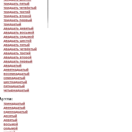
тридцать пятый
тридцать четвёртый
тридцать третий
тридцать второй
тридцать первый
тридцатый
двадцать девятый
двадцать восьмой
двадцать седьмой
двадцать шестой
двадцать пятый
двадцать четвёртый
двадцать третий
двадцать второй
двадцать первый
двадцатый
девятнадцатый
восемнадцатый
семнадцатый
шестнадцатый
пятнадцатый
четырнадцатый
тринадцатый
двенадцатый
одиннадцатый
десятый
девятый
восьмой
седьмой