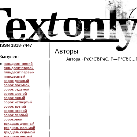
ISSN 1818-7447
Авторы
Автора «РќСѓСЂРёС‚ Р—Р°СЂС…Рё
пятьдесят третий
пятьдесят второй
пятьдесят первый
пятидесятый
сорок девятый
сорок восьмой
сорок седьмой
сорок шестой
сорок пятый
сорок четвёртый
сорок третий
сорок второй
сорок первый
сороковой
тридцать девятый
тридцать восьмой
тридцать седьмой
тридцать шестой