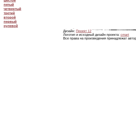
шестой
пятый
четвертый
третий
второй
первый
нулевой
Дизайн:
Проект 12
Логотип и исходный дизайн проекта:
cmart
Все права на произведения принадлежат авто