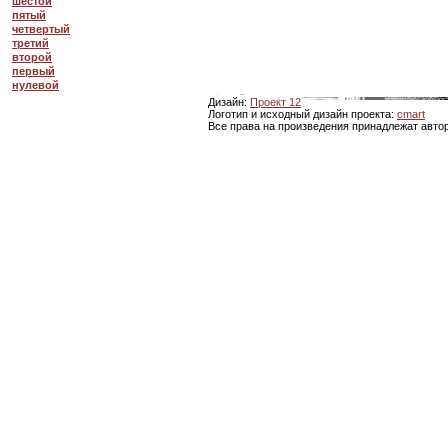
шестой
пятый
четвертый
третий
второй
первый
нулевой
Дизайн:
Проект 12
Логотип и исходный дизайн проекта:
cmart
Все права на произведения принадлежат авто