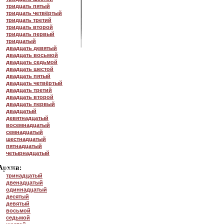
тридцать пятый
тридцать четвёртый
тридцать третий
тридцать второй
тридцать первый
тридцатый
двадцать девятый
двадцать восьмой
двадцать седьмой
двадцать шестой
двадцать пятый
двадцать четвёртый
двадцать третий
двадцать второй
двадцать первый
двадцатый
девятнадцатый
восемнадцатый
семнадцатый
шестнадцатый
пятнадцатый
четырнадцатый
тринадцатый
двенадцатый
одиннадцатый
десятый
девятый
восьмой
седьмой