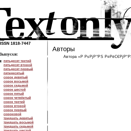
ISSN 1818-7447
Авторы
Автора «Р РѕРјР°РЅ Р¤РёС€РјР°РЅ
пятьдесят третий
пятьдесят второй
пятьдесят первый
пятидесятый
сорок девятый
сорок восьмой
сорок седьмой
сорок шестой
сорок пятый
сорок четвёртый
сорок третий
сорок второй
сорок первый
сороковой
тридцать девятый
тридцать восьмой
тридцать седьмой
тридцать шестой