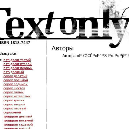
ISSN 1818-7447
Авторы
Автора «Р СѓСЃР»Р°РЅ РљРѕРјР°Р
пятьдесят третий
пятьдесят второй
пятьдесят первый
пятидесятый
сорок девятый
сорок восьмой
сорок седьмой
сорок шестой
сорок пятый
сорок четвёртый
сорок третий
сорок второй
сорок первый
сороковой
тридцать девятый
тридцать восьмой
тридцать седьмой
тридцать шестой