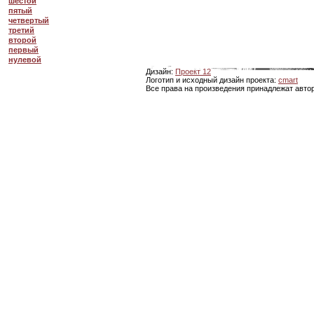
шестой
пятый
четвертый
третий
второй
первый
нулевой
Дизайн:
Проект 12
Логотип и исходный дизайн проекта:
cmart
Все права на произведения принадлежат авто