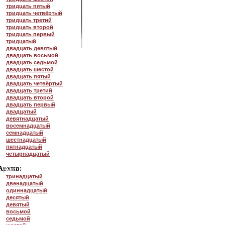
тридцать пятый
тридцать четвёртый
тридцать третий
тридцать второй
тридцать первый
тридцатый
двадцать девятый
двадцать восьмой
двадцать седьмой
двадцать шестой
двадцать пятый
двадцать четвёртый
двадцать третий
двадцать второй
двадцать первый
двадцатый
девятнадцатый
восемнадцатый
семнадцатый
шестнадцатый
пятнадцатый
четырнадцатый
тринадцатый
двенадцатый
одиннадцатый
десятый
девятый
восьмой
седьмой