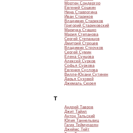
Мортен Сондергор
Евгений Сошкин
Нина Ставрогина
Иван Стариков
Владимир Стариков
Григорий Стариковский
Маричка Сташко
Мария Степанова
Сергей Степанцов
Дмитрий Строцев
Владимир Строчков
Сергей Сумин
Елена Сунцова
Алексей Сурков
Софья Суркова
Евгения Суслова
Вилле-Юхани Сутинен
Дарья Суховей
Джемаль Сюрея
Т
Андрей Тавров
Джит Тайил
Антон Тальский
Юлия Таннельвиц
Гагик Теймуразян
Джеймс Тейт