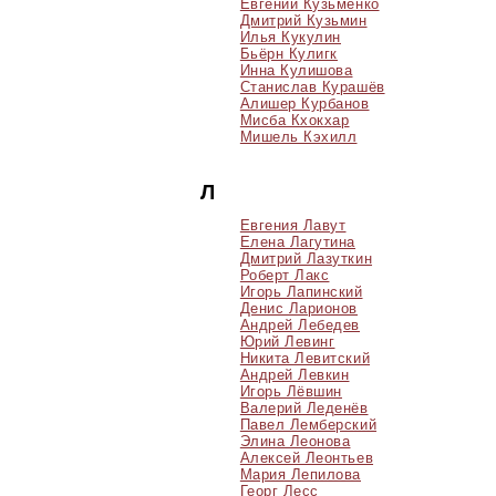
Евгений Кузьменко
Дмитрий Кузьмин
Илья Кукулин
Бьёрн Кулигк
Инна Кулишова
Станислав Курашёв
Алишер Курбанов
Мисба Кхокхар
Мишель Кэхилл
Л
Евгения Лавут
Елена Лагутина
Дмитрий Лазуткин
Роберт Лакс
Игорь Лапинский
Денис Ларионов
Андрей Лебедев
Юрий Левинг
Никита Левитский
Андрей Левкин
Игорь Лёвшин
Валерий Леденёв
Павел Лемберский
Элина Леонова
Алексей Леонтьев
Мария Лепилова
Георг Лесс