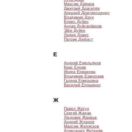
Максим Дрёмов
Дмитрий Драгилёв
Аркадий Драгомощенко
Владимир Друк
Борис Дубин
Ануар Дуйсенбинов
Эфе Дуйян
Лидия Дэвис
Патрик Дюбост
Е
Андрей Емельянов
Крис Енчев
Ирина Ермакова
Владимир Ермолаев
Галина Ермошина
Василий Ерошенко
Ж
Павел Жагун
Сергей Жадан
Людовик Жанвье
Андрей Жданов
Максим Желясков
Александр Житенёв