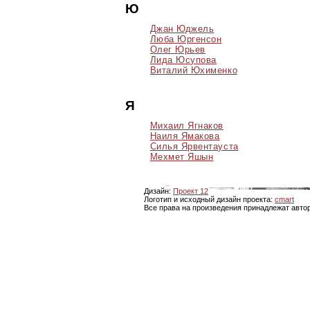
Ю
Джан Юджель
Люба Юргенсон
Олег Юрьев
Лида Юсупова
Виталий Юхименко
Я
Михаил Ягнаков
Наиля Ямакова
Силья Ярвентауста
Мехмет Яшын
Дизайн:
Проект 12
Логотип и исходный дизайн проекта:
cmart
Все права на произведения принадлежат авто