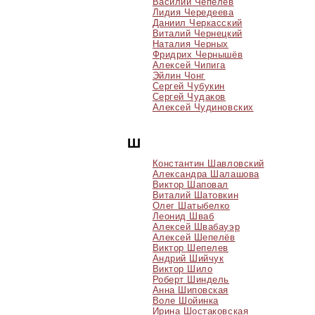
Василий Чепелев
Лидия Чередеева
Даниил Черкасский
Виталий Чернецкий
Наталия Черных
Фридрих Чернышёв
Алексей Чипига
Эйлин Чонг
Сергей Чубукин
Сергей Чудаков
Алексей Чудиновских
Ш
Константин Шавловский
Александра Шалашова
Виктор Шаповал
Виталий Шатовкин
Олег Шатыбелко
Леонид Шваб
Алексей Швабауэр
Алексей Шепелёв
Виктор Шепелев
Андрий Шийчук
Виктор Шило
Роберт Шиндель
Анна Шиповская
Воле Шойинка
Ирина Шостаковская