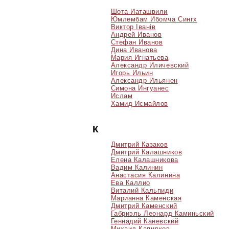
Шота Иаташвили
Юмлембам Ибомча Сингх
Виктор Iванiв
Андрей Иванов
Стефан Иванов
Дина Иванова
Мария Игнатьева
Александр Иличевский
Игорь Ильин
Александр Ильянен
Симона Ингуанес
Ислам
Хамид Исмайлов
К
Дмитрий Казаков
Дмитрий Калашников
Елена Калашникова
Вадим Калинин
Анастасия Калинина
Ева Каллио
Виталий Кальпиди
Марианна Каменская
Дмитрий Каменский
Габриэль Леонард Каминьский
Геннадий Каневский
Михаил Капилков