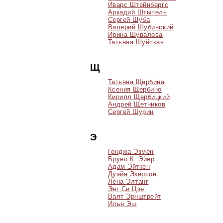
Иварс Штейнбергс
Аркадий Штыпель
Сергей Шуба
Валерий Шубинский
Ирина Шувалова
Татьяна Шуйская
Щ
Татьяна Щербина
Ксения Щербино
Кирилл Щербицкий
Андрей Щетников
Сергей Щурин
Э
Гонджа Эзмен
Бруно К. Эйер
Адам Эйткен
Дуэйн Экерсон
Лена Элтанг
Энг Си Цзе
Валт Эрнштрейт
Илья Эш