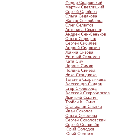
Фёдор Сваровский
Мартин Светлицкий
Сергей Сдобнов
Ольга Седакова
Жанар Секербаева
Олег Селютов
Антонина Семенец
Андрей Сен-Сеньков
Ольга Середюк
Сергей Сибилёв
Андрей Сидоркин
Жанна Сизова
Евгений Сильман
Катя Сим
Чарльз Симик
Полина Синёва
Ника Скандиака
Татьяна Скарынкина
Александр Скидан
Егор Сковорода
Алексей Скоробогатов
Дмитрий Смагин
Трэйси К. Смит
Станислав Снытко
Иван Соколов
Ольга Соколова
Сергей Соколовский
Сергей Соловьёв
Юрий Солодов
Юрий Соломко