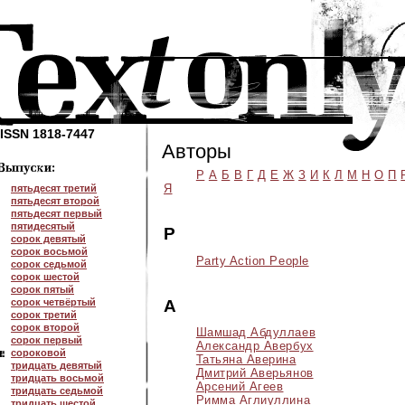
ISSN 1818-7447
Авторы
P
А
Б
В
Г
Д
Е
Ж
З
И
К
Л
М
Н
О
П
Я
пятьдесят третий
пятьдесят второй
пятьдесят первый
пятидесятый
P
сорок девятый
сорок восьмой
Party Action People
сорок седьмой
сорок шестой
сорок пятый
сорок четвёртый
А
сорок третий
сорок второй
Шамшад Абдуллаев
сорок первый
Александр Авербух
сороковой
Татьяна Аверина
тридцать девятый
Дмитрий Аверьянов
тридцать восьмой
Арсений Агеев
тридцать седьмой
Римма Аглиуллина
тридцать шестой