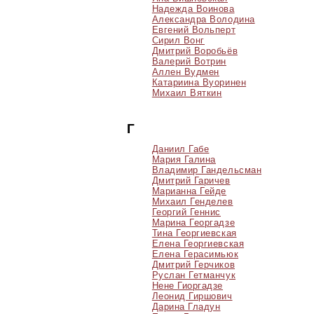
Надежда Воинова
Александра Володина
Евгений Вольперт
Сирил Вонг
Дмитрий Воробьёв
Валерий Вотрин
Аллен Вудмен
Катариина Вуоринен
Михаил Вяткин
Г
Даниил Габе
Мария Галина
Владимир Гандельсман
Дмитрий Гаричев
Марианна Гейде
Михаил Генделев
Георгий Геннис
Марина Георгадзе
Тина Георгиевская
Елена Георгиевская
Елена Герасимьюк
Дмитрий Герчиков
Руслан Гетманчук
Нене Гиоргадзе
Леонид Гиршович
Дарина Гладун