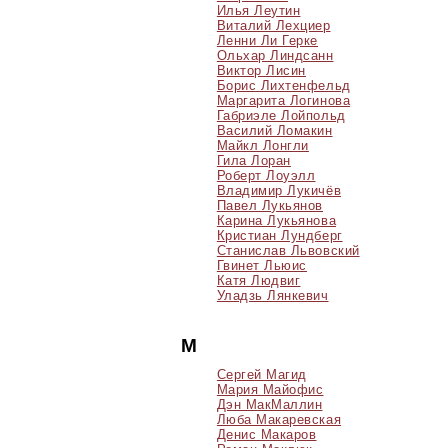
Илья Леутин
Виталий Лехциер
Ленни Ли Герке
Ольхар Линдсанн
Виктор Лисин
Борис Лихтенфельд
Маргарита Логинова
Габриэле Лойпольд
Василий Ломакин
Майкл Лонгли
Гила Лоран
Роберт Лоуэлл
Владимир Лукичёв
Павел Лукьянов
Карина Лукьянова
Кристиан Лундберг
Станислав Львовский
Гвинет Льюис
Катя Людвиг
Уладзь Лянкевич
М
Сергей Магид
Мария Майофис
Дэн МакМаллин
Люба Макаревская
Денис Макаров