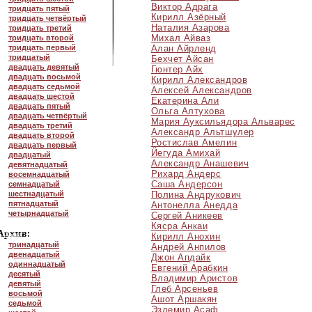
Виктор Адрага
тридцать пятый
Кирилл Азёрный
тридцать четвёртый
Наталия Азарова
тридцать третий
Михал Айваз
тридцать второй
тридцать первый
Алан Айрленд
тридцатый
Бехчет Айсан
двадцать девятый
Гюнтер Айх
двадцать восьмой
Кирилл Александров
двадцать седьмой
Алексей Александров
двадцать шестой
Екатерина Али
двадцать пятый
Ольга Алтухова
двадцать четвёртый
Мария Ауксильядора Альварес
двадцать третий
Александр Альтшулер
двадцать второй
Ростислав Амелин
двадцать первый
Йегуда Амихай
двадцатый
Александр Анашевич
девятнадцатый
Рихард Андерс
восемнадцатый
Саша Андерсон
семнадцатый
шестнадцатый
Полина Андрукович
пятнадцатый
Антонелла Анедда
четырнадцатый
Сергей Аникеев
Кясра Анкаи
Кирилл Анохин
тринадцатый
Андрей Анпилов
двенадцатый
Джон Апдайк
одиннадцатый
Евгений Арабкин
десятый
Владимир Аристов
девятый
Глеб Арсеньев
восьмой
Ашот Аршакян
седьмой
Эздемир Асаф