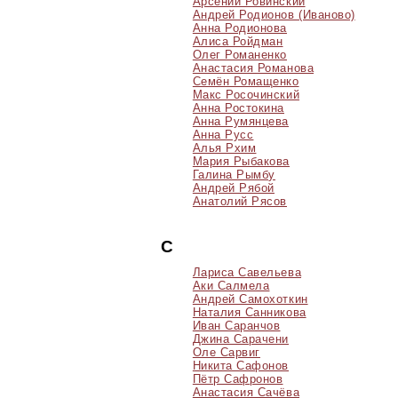
Арсений Ровинский
Андрей Родионов (Иваново)
Анна Родионова
Алиса Ройдман
Олег Романенко
Анастасия Романова
Семён Ромащенко
Макс Росочинский
Анна Ростокина
Анна Румянцева
Анна Русс
Алья Рхим
Мария Рыбакова
Галина Рымбу
Андрей Рябой
Анатолий Рясов
С
Лариса Савельева
Аки Салмела
Андрей Самохоткин
Наталия Санникова
Иван Саранчов
Джина Сарачени
Оле Сарвиг
Никита Сафонов
Пётр Сафронов
Анастасия Сачёва