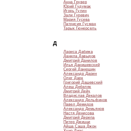
Анна Грувер
Юрий Гудумак
Игорь Гулин
Зали Гуревич
Мария Гусева
Патрисия Гусман
Тарык Гюнерсель
Д
Лариса Дабижа
Данила Давыдов
Дмитрий Данилов
Илья Данишевский
Сергей Данюшин
Александр Дарин
Олег Дарк
Григорий Дашевский
Алеш Дебеляк
Дмитрий Дейч
Владислав Декалов
Александр Дельфинов
Павел Демидов
Александр Демьянов
Настя Денисова
Дмитрий Дерепа
Питер Джицци
Айша Саша Джон
Хуно Диас