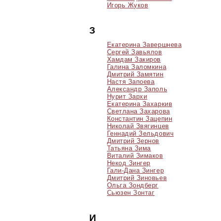
Игорь Жуков
З
Екатерина Завершнева
Сергей Завьялов
Хамдам Закиров
Галина Заломкина
Дмитрий Замятин
Настя Запоева
Александр Заполь
Нурит Зархи
Екатерина Захаркив
Светлана Захарова
Константин Зацепин
Николай Звягинцев
Геннадий Зельдович
Дмитрий Зернов
Татьяна Зима
Виталий Зимаков
Некод Зингер
Гали-Дана Зингер
Дмитрий Зиновьев
Ольга Зондберг
Сьюзен Зонтаг
И