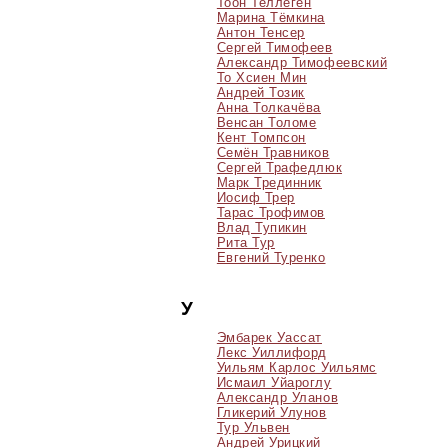
Тоон Теллеген
Марина Тёмкина
Антон Тенсер
Сергей Тимофеев
Александр Тимофеевский
То Хсиен Мин
Андрей Тозик
Анна Толкачёва
Венсан Толоме
Кент Томпсон
Семён Травников
Сергей Трафедлюк
Марк Трединник
Иосиф Трер
Тарас Трофимов
Влад Тупикин
Рита Тур
Евгений Туренко
У
Эмбарек Уассат
Лекс Уиллифорд
Уильям Карлос Уильямс
Исмаил Уйароглу
Александр Уланов
Гликерий Улунов
Тур Ульвен
Андрей Урицкий