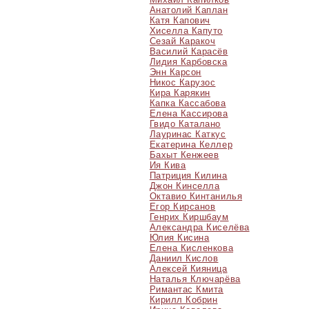
Анатолий Каплан
Катя Капович
Хиселла Капуто
Сезай Каракоч
Василий Карасёв
Лидия Карбовска
Энн Карсон
Никос Карузос
Кира Карякин
Капка Кассабова
Елена Кассирова
Гвидо Каталано
Лауринас Каткус
Екатерина Келлер
Бахыт Кенжеев
Ия Кива
Патриция Килина
Джон Кинселла
Октавио Кинтанилья
Егор Кирсанов
Генрих Киршбаум
Александра Киселёва
Юлия Кисина
Елена Кисленкова
Даниил Кислов
Алексей Кияница
Наталья Ключарёва
Римантас Кмита
Кирилл Кобрин