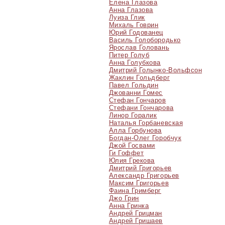
Елена Глазова
Анна Глазова
Луиза Глик
Михаль Говрин
Юрий Годованец
Василь Голобородько
Ярослав Головань
Питер Голуб
Анна Голубкова
Дмитрий Голынко-Вольфсон
Жаклин Гольдберг
Павел Гольдин
Джованни Гомес
Стефан Гончаров
Стефани Гончарова
Линор Горалик
Наталья Горбаневская
Алла Горбунова
Богдан-Олег Горобчук
Джой Госвами
Ги Гоффет
Юлия Грекова
Дмитрий Григорьев
Александр Григорьев
Максим Григорьев
Фаина Гримберг
Джо Грин
Анна Гринка
Андрей Грицман
Андрей Гришаев