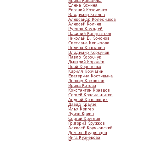
Ирина Ковалева
Елена Кожина
Евгений Козаченко
Владимир Козлов
Александр Колесников
Алексей Колчев
Руслан Комадей
Василий Кондратьев
Николай В. Кононов
Светлана Копылова
Полина Копылова
Владимир Коркунов
Павло Коробчук
Дмитрий Королёв
Псой Короленко
Кирилл Корчагин
Екатерина Костицына
Леонид Костюков
Ирина Котова
Константин Кравцов
Сергей Красильников
Андрей Краснящих
Давид Краузе
Илья Кригер
Луиза Крисп
Сергей Круглов
Григорий Кружков
Алексей Кручковский
Демьян Кудрявцев
Инга Кузнецова