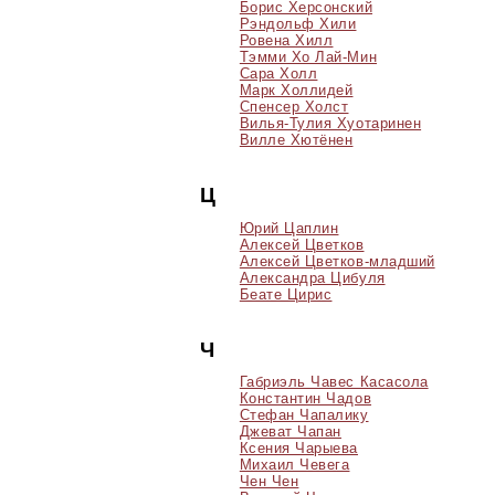
Борис Херсонский
Рэндольф Хили
Ровена Хилл
Тэмми Хо Лай-Мин
Сара Холл
Марк Холлидей
Спенсер Холст
Вилья-Тулия Хуотаринен
Вилле Хютёнен
Ц
Юрий Цаплин
Алексей Цветков
Алексей Цветков-младший
Александра Цибуля
Беате Цирис
Ч
Габриэль Чавес Касасола
Константин Чадов
Стефан Чапалику
Джеват Чапан
Ксения Чарыева
Михаил Чевега
Чен Чен