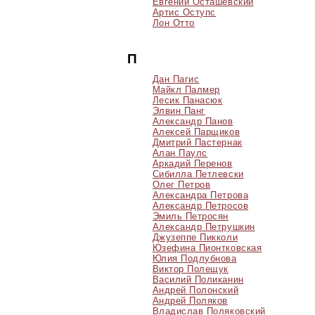
Евгений Осташевский
Артис Оступс
Лон Отто
П
Дан Пагис
Майкл Палмер
Лесик Панасюк
Элвин Панг
Александр Панов
Алексей Парщиков
Дмитрий Пастернак
Алан Паулс
Аркадий Перенов
Сибилла Петлевски
Олег Петров
Александра Петрова
Александр Петросов
Эмиль Петросян
Александр Петрушкин
Джузеппе Пикколи
Юзефина Пионтковская
Юлия Подлубнова
Виктор Полещук
Василий Поликанин
Андрей Полонский
Андрей Поляков
Владислав Поляковский