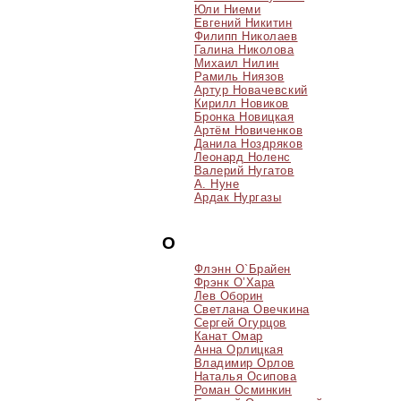
Юли Ниеми
Евгений Никитин
Филипп Николаев
Галина Николова
Михаил Нилин
Рамиль Ниязов
Артур Новачевский
Кирилл Новиков
Бронка Новицкая
Артём Новиченков
Данила Ноздряков
Леонард Ноленс
Валерий Нугатов
А. Нуне
Ардак Нургазы
О
Флэнн О`Брайен
Фрэнк О’Хара
Лев Оборин
Светлана Овечкина
Сергей Огурцов
Канат Омар
Анна Орлицкая
Владимир Орлов
Наталья Осипова
Роман Осминкин