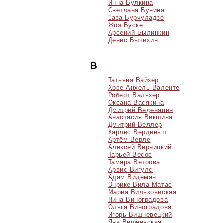
Инна Булкина
Светлана Бунина
Заза Бурчуладзе
Жоэ Буске
Арсений Былинкин
Денис Бычихин
В
Татьяна Вайзер
Хосе Анхель Валенте
Роберт Вальзер
Оксана Васякина
Дмитрий Веденяпин
Анастасия Векшина
Дмитрий Веллер
Карлис Вердиньш
Артём Верле
Алексей Верницкий
Тарьей Весос
Тамара Ветрова
Арвис Вигулс
Адам Видеман
Энрике Вила-Матас
Мария Вильковиская
Нина Виноградова
Ольга Виноградова
Игорь Вишневецкий
Яна Вишневская