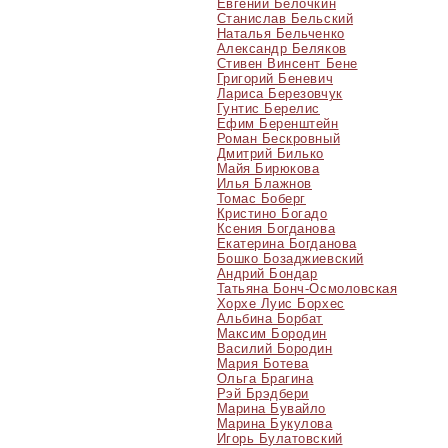
Евгений Белочкин
Станислав Бельский
Наталья Бельченко
Александр Беляков
Стивен Винсент Бене
Григорий Беневич
Лариса Березовчук
Гунтис Берелис
Ефим Беренштейн
Роман Бескровный
Дмитрий Билько
Майя Бирюкова
Илья Блажнов
Томас Боберг
Кристино Богадо
Ксения Богданова
Екатерина Богданова
Бошко Бозаджиевский
Андрий Бондар
Татьяна Бонч-Осмоловcкая
Хорхе Луис Борхес
Альбина Борбат
Максим Бородин
Василий Бородин
Мария Ботева
Ольга Брагина
Рэй Брэдбери
Марина Бувайло
Марина Букулова
Игорь Булатовский