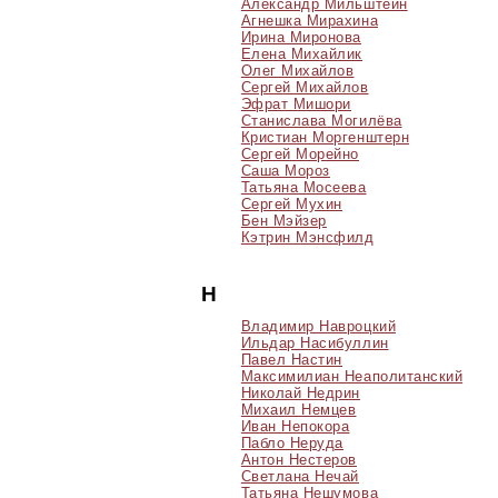
Александр Мильштейн
Агнешка Мирахина
Ирина Миронова
Елена Михайлик
Олег Михайлов
Сергей Михайлов
Эфрат Мишори
Станислава Могилёва
Кристиан Моргенштерн
Сергей Морейно
Саша Мороз
Татьяна Мосеева
Сергей Мухин
Бен Мэйзер
Кэтрин Мэнсфилд
Н
Владимир Навроцкий
Ильдар Насибуллин
Павел Настин
Максимилиан Неаполитанский
Николай Недрин
Михаил Немцев
Иван Непокора
Пабло Неруда
Антон Нестеров
Светлана Нечай
Татьяна Нешумова