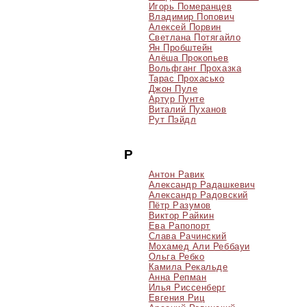
Игорь Померанцев
Владимир Попович
Алексей Порвин
Светлана Потягайло
Ян Пробштейн
Алёша Прокопьев
Вольфганг Прохазка
Тарас Прохасько
Джон Пуле
Артур Пунте
Виталий Пуханов
Рут Пэйдл
Р
Антон Равик
Александр Радашкевич
Александр Радовский
Пётр Разумов
Виктор Райкин
Ева Рапопорт
Слава Рачинский
Мохамед Али Реббауи
Ольга Ребко
Камила Рекальде
Анна Репман
Илья Риссенберг
Евгения Риц