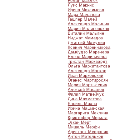
Роман Маклюк
Луис Макнис
Ирина Максимова
Мара Маланова
Гашпер Малей
Александр Малинин
Мария Малиновская
Виталий Малыгин
Ниджат Мамедов
Дмитрий Мамулия
Ксения Маренникова
Дамбудзо Маречера
Елена Мариничева
Тристан Марквардт
Ольга Маркитантова
Александр Марков
Иван Марковский
Оганес Мартиросян
Мария Мартысевич
Алексей Масалов
Филип Матвейчук
Дина Махметова
Василь Махно
Ирина Машинская
Маргарита Меклина
Кристофер Мерилл
Эзкан Мерт
Мишель Мерфи
Аристарх Месропян
Антон Метельков