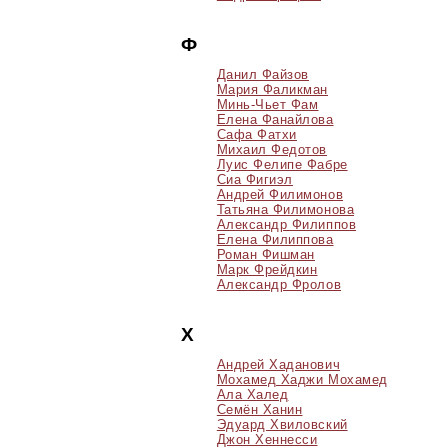
Ф
Данил Файзов
Мария Фаликман
Минь-Чьет Фам
Елена Фанайлова
Сафа Фатхи
Михаил Федотов
Луис Фелипе Фабре
Сиа Фигиэл
Андрей Филимонов
Татьяна Филимонова
Александр Филиппов
Елена Филиппова
Роман Фишман
Марк Фрейдкин
Александр Фролов
Х
Андрей Хаданович
Мохамед Хаджи Мохамед
Ала Халед
Семён Ханин
Эдуард Хвиловский
Джон Хеннесси