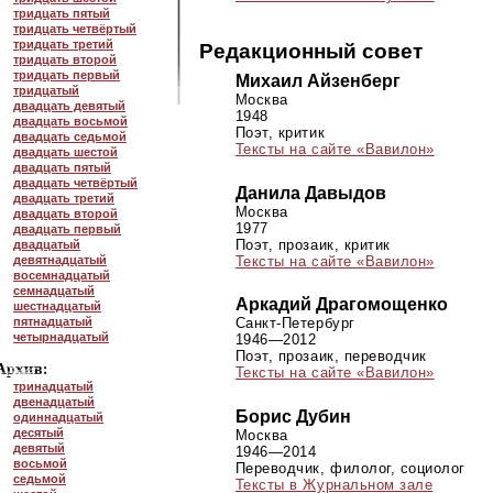
тридцать пятый
тридцать четвёртый
тридцать третий
Редакционный совет
тридцать второй
тридцать первый
Михаил Айзенберг
тридцатый
Москва
двадцать девятый
1948
двадцать восьмой
Поэт, критик
двадцать седьмой
Тексты на сайте «Вавилон»
двадцать шестой
двадцать пятый
двадцать четвёртый
Данила Давыдов
двадцать третий
Москва
двадцать второй
1977
двадцать первый
Поэт, прозаик, критик
двадцатый
Тексты на сайте «Вавилон»
девятнадцатый
восемнадцатый
семнадцатый
Аркадий Драгомощенко
шестнадцатый
пятнадцатый
Санкт-Петербург
четырнадцатый
1946—2012
Поэт, прозаик, переводчик
Тексты на сайте «Вавилон»
тринадцатый
двенадцатый
Борис Дубин
одиннадцатый
десятый
Москва
девятый
1946—2014
восьмой
Переводчик, филолог, социолог
седьмой
Тексты в Журнальном зале