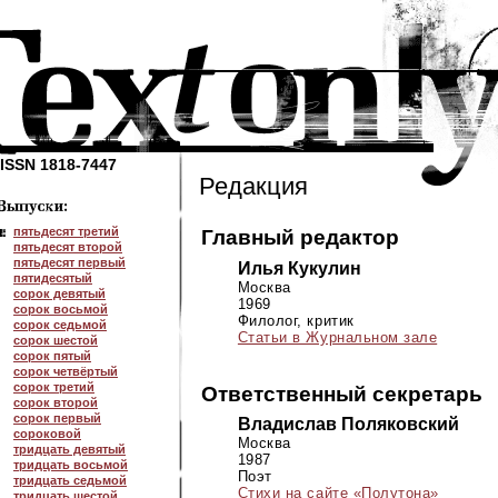
ISSN 1818-7447
Редакция
пятьдесят третий
Главный редактор
пятьдесят второй
пятьдесят первый
Илья Кукулин
пятидесятый
Москва
сорок девятый
1969
сорок восьмой
Филолог, критик
сорок седьмой
Статьи в Журнальном зале
сорок шестой
сорок пятый
сорок четвёртый
сорок третий
Ответственный секретарь
сорок второй
сорок первый
Владислав Поляковский
сороковой
Москва
тридцать девятый
1987
тридцать восьмой
Поэт
тридцать седьмой
Стихи на сайте «Полутона»
тридцать шестой