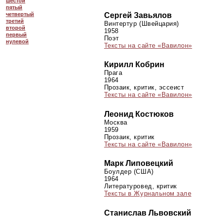
шестой
пятый
Сергей Завьялов
четвертый
третий
Винтертур (Швейцария)
второй
1958
первый
Поэт
нулевой
Тексты на сайте «Вавилон»
Кирилл Кобрин
Прага
1964
Прозаик, критик, эссеист
Тексты на сайте «Вавилон»
Леонид Костюков
Москва
1959
Прозаик, критик
Тексты на сайте «Вавилон»
Марк Липовецкий
Боулдер (США)
1964
Литературовед, критик
Тексты в Журнальном зале
Станислав Львовский