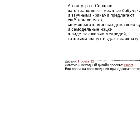
А под утро в Саппоро
вагон заполняют местные бабульк
и звучными криками предлагают
ещё тёплое сакэ,
свежеприготовленные домашние с
и самодельные нэцкэ
в виде плюшевых медведей,
которыми им тут выдают зарплату.
Дизайн:
Проект 12
Логотип и исходный дизайн проекта:
cmart
Все права на произведения принадлежат авто