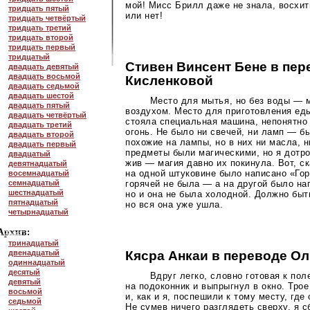
мой! Мисс Брилл даже не знала, восхи
тридцать пятый
или нет!
тридцать четвёртый
тридцать третий
тридцать второй
тридцать первый
тридцатый
Стивен Винсент Бене в пе
двадцать девятый
двадцать восьмой
Кисленковой
двадцать седьмой
двадцать шестой
Место для мытья, но без воды — 
двадцать пятый
воздухом. Место для приготовления еды,
двадцать четвёртый
стояла специальная машина, непонятно 
двадцать третий
огонь. Не было ни свечей, ни ламп — 
двадцать второй
похожие на лампы, но в них ни масла, 
двадцать первый
предметы были магическими, но я дотро
двадцатый
жив — магия давно их покинула. Вот, с
девятнадцатый
на одной штуковине было написано «Гор
восемнадцатый
семнадцатый
горячей не была — а на другой было на
шестнадцатый
но и она не была холодной. Должно быт
пятнадцатый
но вся она уже ушла.
четырнадцатый
тринадцатый
двенадцатый
Кясра Анкаи в переводе Ол
одиннадцатый
десятый
Вдруг легко, словно готовая к пол
девятый
на подоконник и выпрыгнул в окно. Тро
восьмой
и, как и я, поспешили к тому месту, где
седьмой
Не сумев ничего разглядеть сверху, я с