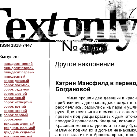
ISSN 1818-7447
41
(1'14)
Другое наклонение
пятьдесят третий
пятьдесят второй
пятьдесят первый
пятидесятый
сорок девятый
Кэтрин Мэнсфилд в перево
сорок восьмой
Богдановой
сорок седьмой
сорок шестой
Мимо прошли две девушки в красн
сорок пятый
сорок четвёртый
приблизились двое молодых солдат в г
сорок третий
рассмеялись, разбились на пары и ушли
сорок второй
руку. Две крестьянки в смешных солом
сорок первый
провели под уздцы красивых
дымчато-с
сороковой
походкой пронеслась бледная, источаю
тридцать девятый
Красивая женщина уронила на ходу бук
тридцать восьмой
мальчик поднял их и догнал незнакомку,
тридцать седьмой
а она взяла их и отбросила прочь, сло
тридцать шестой