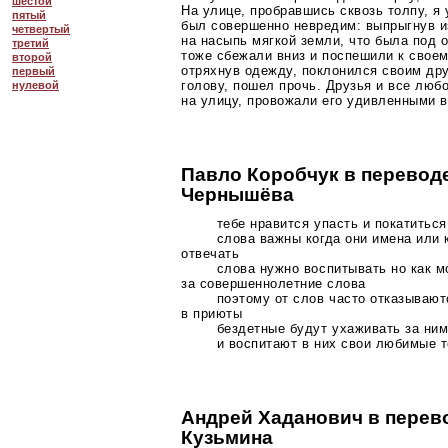
шестой
На улице, пробравшись сквозь толпу, я
пятый
был совершенно невредим: выпрыгнув и
четвертый
на насыпь мягкой земли, что была под 
третий
тоже сбежали вниз и поспешили к своем
второй
отряхнув одежду, поклонился своим дру
первый
голову, пошел прочь. Друзья и все лю
нулевой
на улицу, провожали его удивленными 
Павло Коробчук в перевод
Чернышёва
тебе нравится упасть и покатиться
слова важны когда они имена или 
отвечать
слова нужно воспитывать но как м
за совершеннолетние слова
поэтому от слов часто отказываю
в приюты
бездетные будут ухаживать за ни
и воспитают в них свои любимые 
Андрей Хаданович в перев
Кузьмина