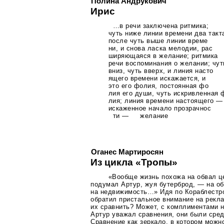
Полина Андрукович
Ирис
…в речи заключена ритмика;
чуть ниже линии времени два такт
после чуть выше линии време
ни, и снова ласка мелодии, рас
ширяющаяся в желание; ритмика
речи воспоминания о желании; чут
вниз, чуть вверх, и линия насто
ящего времени искажается, и
это его фолия, постоянная фо
лия его души, чуть искривленная 
лия; линия времени настоящего —
искаженное начало прозрачнос
ти — желание
Оганес Мартиросян
Из цикла «Тропы»
«Вообще жизнь похожа на обвал ц
подумал Артур, жуя бутерброд, — на о
на недвижимость…» Идя по Кораблестр
обратил пристальное внимание на рекл
их сравнить? Может, с комплиментами
Артур уважал сравнения, они были сред
Сравнение как зеркало, в котором можн