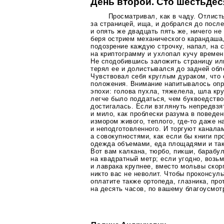
День второй. Сто шестьдес
Просматривал, как в чаду. Отлист
за страницей, ища, и добрался до посл
и опять же двадцать пять же, ничего не
беря острием механического карандаша,
подозрение каждую строчку, напал, на с
на криптограмму и ухлопал кучу време
Не сподобившись заложить страницу или
терял ее и долистывался до задней обл
Чувствовал себя круглым дураком, что
положения. Внимание напитывалось опр
эпохи: голова пухла, тяжелела, шла кру
легче было поддаться, чем буквоедство
достигалась. Если взглянуть непредвзят
и мило, как проблески разума в поведен
измором живого, теплого,
где-то
даже на
и неподготовленного. И торгуют канала
а совокупностями, как если бы книги пр
одежда объемами, еда площадями и так
Вот вам калкана, тюрбо, пикши, барабул
на квадратный метр; если угодно, возь
и лаврака крупнее, вместо мольвы скорп
никто вас не неволит. Чтобы проконсуль
оплатите также ортопеда, глазника, про
на десять часов, по вашему благоусмот