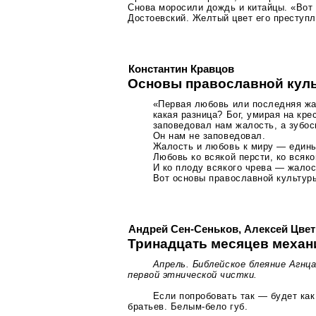
Снова моросили дождь и китайцы. «Вот
Достоевский. Желтый цвет его преступл
Константин Кравцов
Основы православной кул
«Первая любовь или последняя ж
какая разница? Бог, умирая на кре
заповедовал нам жалость, а зубос
Он нам не заповедовал.
Жалость и любовь к миру — едины
Любовь ко всякой персти, ко всяко
И ко плоду всякого чрева — жалос
Вот основы православной культур
Андрей Сен-Сеньков, Алексей Цве
Тринадцать месяцев механ
Апрель. Библейское блеяние Агнц
первой этнической чистки.
Если попробовать так — будет ка
братьев.
Белым-бело
губ.