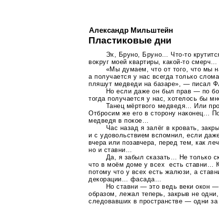
Александр Мильштейн
Пластиковые дни
Эх, Бруно, Бруно…
Что-то
крутитс
вокруг моей квартиры,
какой-то
смерч… 
«Мы думаем, что от того, что мы 
а получается у нас всегда только слом
пляшут медведи на базаре», — писал 
Но если даже он был прав — по бо
тогда получается у нас, хотелось бы м
Танец мёртвого медведя… Или пр
Отбросим же его в сторону наконец… По
медведя в покое…
Час назад я залёг в кровать, закр
и с удовольствием вспомнил, если даже
вчера или позавчера, перед тем, как леч
но и ставни…
Да, я забыл сказать… Не только с
что в моём доме у всех есть ставни… К
потому что у всех есть жалюзи, а ставн
декорации… фасада…
Но ставни — это ведь веки окон —
образом, лежал теперь, закрыв не одни,
следовавших в пространстве — одни з