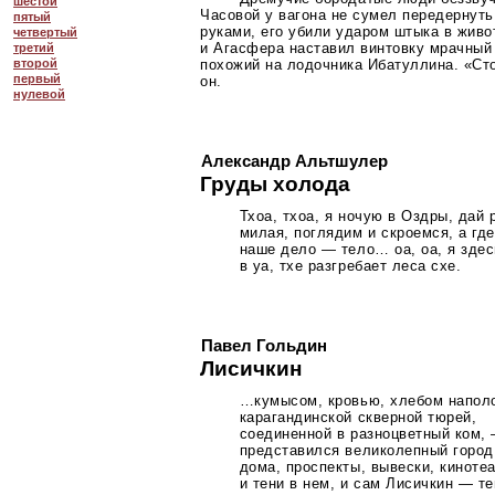
шестой
Часовой у вагона не сумел передернут
пятый
руками, его убили ударом штыка в жив
четвертый
и Агасфера наставил винтовку мрачны
третий
похожий на лодочника Ибатуллина.
«Ст
второй
первый
он.
нулевой
Александр Альтшулер
Груды холода
Тхоа, тхоа, я ночую в Оздры, дай 
милая, поглядим и скроемся, а где
наше дело — тело… оа, оа, я здес
в уа, тхе разгребает леса схе.
Павел Гольдин
Лисичкин
…кумысом, кровью, хлебом напол
карагандинской скверной тюрей,
соединенной в разноцветный ком,
представился великолепный горо
дома, проспекты, вывески, киноте
и тени в нем, и сам Лисичкин — т