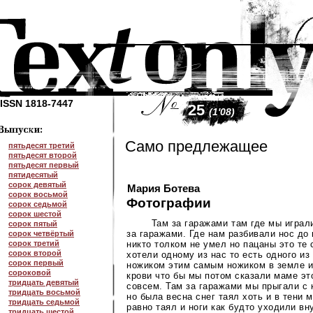
ISSN 1818-7447
25
(1'08)
Само предлежащее
пятьдесят третий
пятьдесят второй
пятьдесят первый
пятидесятый
сорок девятый
Мария Ботева
сорок восьмой
Фотографии
сорок седьмой
сорок шестой
Там за гаражами там где мы играл
сорок пятый
за гаражами. Где нам разбивали нос до 
сорок четвёртый
сорок третий
никто толком не умел но пацаны это те
сорок второй
хотели одному из нас то есть одного из
сорок первый
ножиком этим самым ножиком в земле и
сороковой
крови что бы мы потом сказали маме эт
тридцать девятый
совсем. Там за гаражами мы прыгали с 
тридцать восьмой
но была весна снег таял хоть и в тени 
тридцать седьмой
равно таял и ноги как будто уходили вну
тридцать шестой