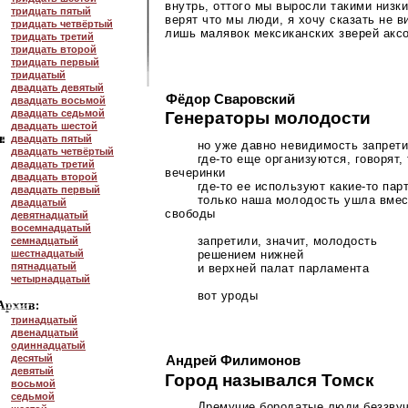
внутрь, оттого мы выросли такими низки
тридцать пятый
верят что мы люди, я хочу сказать не в
тридцать четвёртый
лишь малявок мексиканских зверей аксо
тридцать третий
тридцать второй
тридцать первый
тридцатый
двадцать девятый
Фёдор Сваровский
двадцать восьмой
двадцать седьмой
Генераторы молодости
двадцать шестой
двадцать пятый
но уже давно невидимость запрет
двадцать четвёртый
где-то
еще организуются, говорят,
двадцать третий
вечеринки
двадцать второй
где-то
ее используют
какие-то
парт
двадцать первый
только наша молодость ушла вмес
двадцатый
свободы
девятнадцатый
восемнадцатый
запретили, значит, молодость
семнадцатый
решением нижней
шестнадцатый
пятнадцатый
и верхней палат парламента
четырнадцатый
вот уроды
тринадцатый
двенадцатый
одиннадцатый
десятый
Андрей Филимонов
девятый
Город назывался Томск
восьмой
седьмой
Дремучие бородатые люди беззвуч