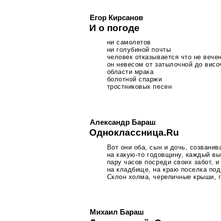
Егор Кирсанов
И о погоде
ни самолетов
ни голубиной почты
человек отказывается что не вече
он невесом от затылочной до висо
области мрака
болотной спаржи
тростниковых песен
Александр Бараш
Одноклассница.Ru
Вот они оба, сын и дочь, созванив
на
какую-то
годовщину, каждый вы
пару часов посреди своих забот, 
на кладбище, на краю поселка по
Склон холма, черепичные крыши, 
Михаил Бараш