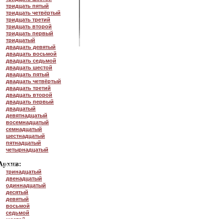
тридцать пятый
тридцать четвёртый
тридцать третий
тридцать второй
тридцать первый
тридцатый
двадцать девятый
двадцать восьмой
двадцать седьмой
двадцать шестой
двадцать пятый
двадцать четвёртый
двадцать третий
двадцать второй
двадцать первый
двадцатый
девятнадцатый
восемнадцатый
семнадцатый
шестнадцатый
пятнадцатый
четырнадцатый
тринадцатый
двенадцатый
одиннадцатый
десятый
девятый
восьмой
седьмой