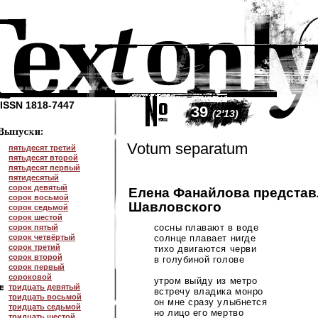
ISSN 1818-7447
39
(2'13)
Votum separatum
пятьдесят третий
пятьдесят второй
пятьдесят первый
пятидесятый
сорок девятый
Елена Фанайлова представ
сорок восьмой
Шавловского
сорок седьмой
сорок шестой
сосны плавают в воде
сорок пятый
сорок четвёртый
солнце плавает нигде
сорок третий
тихо двигаются черви
сорок второй
в голубиной голове
сорок первый
сороковой
утром выйду из метро
тридцать девятый
встречу владика монро
тридцать восьмой
он мне сразу улыбнется
тридцать седьмой
но лицо его мертво
тридцать шестой