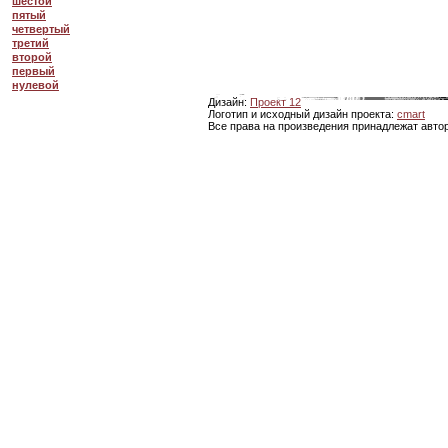
шестой
пятый
четвертый
третий
второй
первый
нулевой
Дизайн:
Проект 12
Логотип и исходный дизайн проекта:
cmart
Все права на произведения принадлежат авто