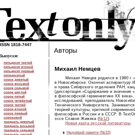
ISSN 1818-7447
Авторы
пятьдесят третий
пятьдесят второй
Михаил Немцев
пятьдесят первый
пятидесятый
Михаил Немцев родился в 1980 г. 
сорок девятый
в Новосибирске. Окончил аспирантуру 
сорок восьмой
и права Сибирского отделения РАН, ка
сорок седьмой
(диссертация «Содержание и значение 
сорок шестой
в философской герменевтике ХХ века», 
сорок пятый
исследований, преподаватель Новосиби
сорок четвёртый
Технического Университета. Занимаетс
сорок третий
теорией культуры, критикой современн
сорок второй
сорок первый
философии в России и в СССР. В TextO
сороковой
эссе Славоя Жижека (
№12
).
тридцать девятый
Новая карта русской литературы
тридцать восьмой
тридцать седьмой
Недоброй памяти (№33)
тридцать шестой