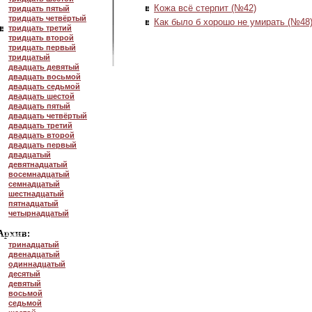
Кожа всё стерпит (№42)
тридцать пятый
тридцать четвёртый
Как было б хорошо не умирать (№48
тридцать третий
тридцать второй
тридцать первый
тридцатый
двадцать девятый
двадцать восьмой
двадцать седьмой
двадцать шестой
двадцать пятый
двадцать четвёртый
двадцать третий
двадцать второй
двадцать первый
двадцатый
девятнадцатый
восемнадцатый
семнадцатый
шестнадцатый
пятнадцатый
четырнадцатый
тринадцатый
двенадцатый
одиннадцатый
десятый
девятый
восьмой
седьмой