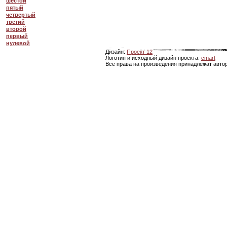
шестой
пятый
четвертый
третий
второй
первый
нулевой
Дизайн:
Проект 12
Логотип и исходный дизайн проекта:
cmart
Все права на произведения принадлежат авто