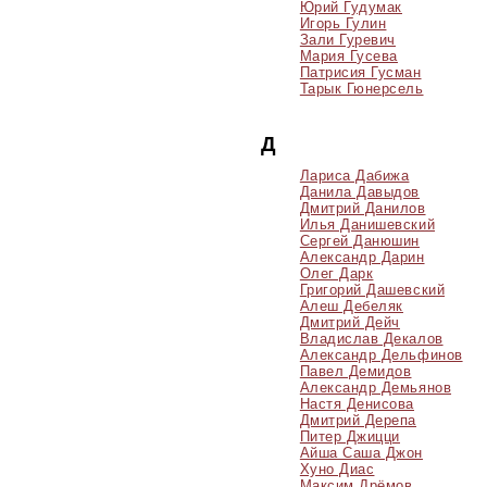
Юрий Гудумак
Игорь Гулин
Зали Гуревич
Мария Гусева
Патрисия Гусман
Тарык Гюнерсель
Д
Лариса Дабижа
Данила Давыдов
Дмитрий Данилов
Илья Данишевский
Сергей Данюшин
Александр Дарин
Олег Дарк
Григорий Дашевский
Алеш Дебеляк
Дмитрий Дейч
Владислав Декалов
Александр Дельфинов
Павел Демидов
Александр Демьянов
Настя Денисова
Дмитрий Дерепа
Питер Джицци
Айша Саша Джон
Хуно Диас
Максим Дрёмов