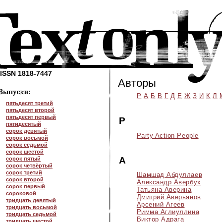
ISSN 1818-7447
Авторы
P
А
Б
В
Г
Д
Е
Ж
З
И
К
Л
пятьдесят третий
пятьдесят второй
пятьдесят первый
P
пятидесятый
сорок девятый
Party Action People
сорок восьмой
сорок седьмой
сорок шестой
А
сорок пятый
сорок четвёртый
сорок третий
Шамшад Абдуллаев
сорок второй
Александр Авербух
сорок первый
Татьяна Аверина
сороковой
Дмитрий Аверьянов
тридцать девятый
Арсений Агеев
тридцать восьмой
Римма Аглиуллина
тридцать седьмой
Виктор Адрага
тридцать шестой