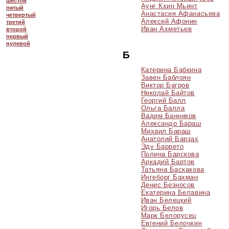
шестой
Аунг Кхин Мьинт
пятый
Анастасия Афанасьева
четвертый
Алексей Афонин
третий
Иван Ахметьев
второй
первый
нулевой
Б
Катерина Бабкина
Завен Баблоян
Виктор Багров
Николай Байтов
Георгий Балл
Ольга Балла
Вадим Банников
Александр Бараш
Михаил Бараш
Анатолий Барзах
Эду Баррето
Полина Барскова
Аркадий Бартов
Татьяна Баскакова
Ингеборг Бахман
Денис Безносов
Екатерина Белавина
Иван Белецкий
Игорь Белов
Марк Белорусец
Евгений Белочкин