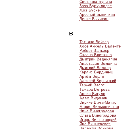
Светлана Бунина
Заза Бурчуладзе
Жоэ Буске
Арсений Былинкин
Денис Бычихин
В
Татьяна Вайзер
Хосе Анхель Валенте
Роберт Вальзер
Оксана Васякина
Дмитрий Веденяпин
Анастасия Векшина
Дмитрий Веллер
Карлис Вердиньш
Артём Верле
Алексей Верницкий
Тарьей Весос
Тамара Ветрова
Арвис Вигулс
Адам Видеман
Энрике Вила-Матас
Мария Вильковиская
Нина Виноградова
Ольга Виноградова
Игорь Вишневецкий
Яна Вишневская
Надежда Воинова