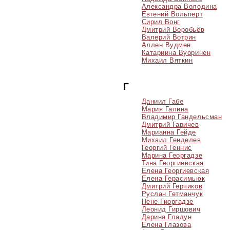
Александра Володина
Евгений Вольперт
Сирил Вонг
Дмитрий Воробьёв
Валерий Вотрин
Аллен Вудмен
Катариина Вуоринен
Михаил Вяткин
Г
Даниил Габе
Мария Галина
Владимир Гандельсман
Дмитрий Гаричев
Марианна Гейде
Михаил Генделев
Георгий Геннис
Марина Георгадзе
Тина Георгиевская
Елена Георгиевская
Елена Герасимьюк
Дмитрий Герчиков
Руслан Гетманчук
Нене Гиоргадзе
Леонид Гиршович
Дарина Гладун
Елена Глазова