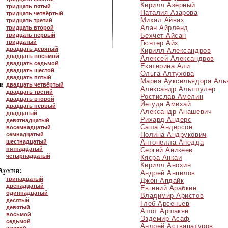
Кирилл Азёрный
тридцать пятый
Наталия Азарова
тридцать четвёртый
Михал Айваз
тридцать третий
Алан Айрленд
тридцать второй
тридцать первый
Бехчет Айсан
тридцатый
Гюнтер Айх
двадцать девятый
Кирилл Александров
двадцать восьмой
Алексей Александров
двадцать седьмой
Екатерина Али
двадцать шестой
Ольга Алтухова
двадцать пятый
Мария Ауксильядора Аль
двадцать четвёртый
Александр Альтшулер
двадцать третий
Ростислав Амелин
двадцать второй
Йегуда Амихай
двадцать первый
Александр Анашевич
двадцатый
Рихард Андерс
девятнадцатый
Саша Андерсон
восемнадцатый
Полина Андрукович
семнадцатый
шестнадцатый
Антонелла Анедда
пятнадцатый
Сергей Аникеев
четырнадцатый
Кясра Анкаи
Кирилл Анохин
Андрей Анпилов
тринадцатый
Джон Апдайк
двенадцатый
Евгений Арабкин
одиннадцатый
Владимир Аристов
десятый
Глеб Арсеньев
девятый
Ашот Аршакян
восьмой
Эздемир Асаф
седьмой
Андрей Аствацатуров