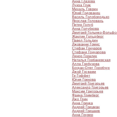
Анна Глазова
Луиза Глик
Михаль Говрин
Юрий Годованец
Василь Голобородько
Ярослав Головань
Питер Голуб
Анна Голубкова
Дмитрий Голынко-Вольфс
Жаклин Гольдберг
Павел Гольдин
Джованни Гомес
Стефан Гончаров
Стефани Гончарова
Линор Горалик
Наталья Горбаневская
Алла Горбунова
Богдан-Олег Горобчук
Джой Госвами
Ги Гоффет
Юлия Грекова
Дмитрий Григорьев
Александр Григорьев
Максим Григорьев
Фаина Гримберг
Джо Грин
Анна Гринка
Андрей Грицман
Андрей Гришаев
Анна Грувер