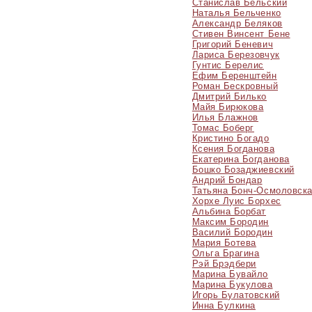
Станислав Бельский
Наталья Бельченко
Александр Беляков
Стивен Винсент Бене
Григорий Беневич
Лариса Березовчук
Гунтис Берелис
Ефим Беренштейн
Роман Бескровный
Дмитрий Билько
Майя Бирюкова
Илья Блажнов
Томас Боберг
Кристино Богадо
Ксения Богданова
Екатерина Богданова
Бошко Бозаджиевский
Андрий Бондар
Татьяна Бонч-Осмоловcк
Хорхе Луис Борхес
Альбина Борбат
Максим Бородин
Василий Бородин
Мария Ботева
Ольга Брагина
Рэй Брэдбери
Марина Бувайло
Марина Букулова
Игорь Булатовский
Инна Булкина