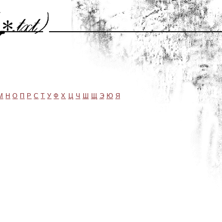
М
Н
О
П
Р
С
Т
У
Ф
Х
Ц
Ч
Ш
Щ
Э
Ю
Я