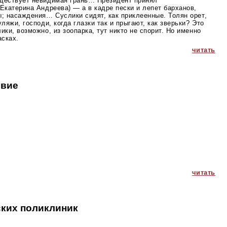
ществует невидимая грань… Президент принял
Екатерина Андреева) — а в кадре пески и лепет барханов,
; насаждения… Суслики сидят, как приклеенные. Толян орет,
ляжи, господи, когда глазки так и прыгают, как зверьки? Это
ики, возможно, из зоопарка, тут никто не спорит. Но именно
асках.
читать
овие
читать
ских поликлиник