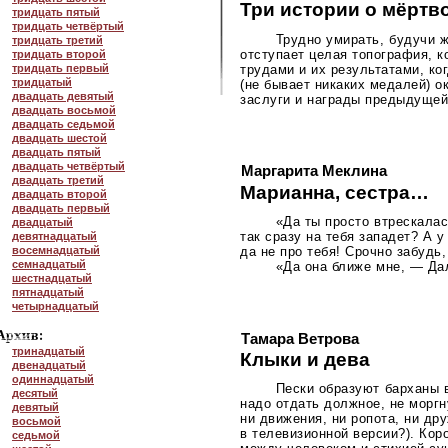
Три истории о мёртв
тридцать пятый
тридцать четвёртый
Трудно умирать, будучи ж
тридцать третий
отступает целая топография, к
тридцать второй
трудами и их результатами, к
тридцать первый
тридцатый
(не бывает никаких медалей) о
двадцать девятый
заслуги и награды предыдущей
двадцать восьмой
двадцать седьмой
двадцать шестой
двадцать пятый
двадцать четвёртый
Маргарита Меклина
двадцать третий
Марианна, сестра…
двадцать второй
двадцать первый
«Да ты просто втрескалас
двадцатый
так сразу на тебя западет? А у
девятнадцатый
да не про тебя! Срочно забудь
восемнадцатый
семнадцатый
«Да она ближе мне, — Да
шестнадцатый
пятнадцатый
четырнадцатый
Тамара Ветрова
тринадцатый
Клыки и дева
двенадцатый
одиннадцатый
Пески образуют барханы в
десятый
надо отдать должное, не морг
девятый
ни движения, ни ропота, ни др
восьмой
в телевизионной версии?). Кор
седьмой