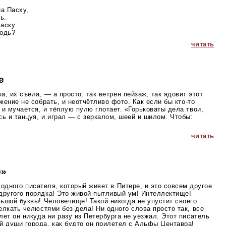
на Пасху,
ь.
ласку
подь?
читать
е
а, их съела, — а просто: так ветрен пейзаж, так ядовит этот
ожение не собрать, и неотчётливо фото. Как если бы
кто-то
т и мучается, и тёплую пулю глотает. «Горьковаты дела твои,
ь и танцуя, и играл — с зеркалом, шеей и шилом. Чтобы:
читать
ф»
 одного писателя, который живет в Питере, и это совсем другое
другого порядка! Это живой пытливый ум! Интеллектище!
льшой буквы! Человечище! Такой никогда не упустит своего
щелкать челюстями без дела! Ни одного слова просто так, все
лет он никуда ни разу из Петербурга не уезжал. Этот писатель
й души города, как будто он прилетел с Альфы Центавра!