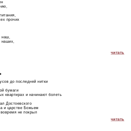
ин
фию,
питания,
сех прочих
,
 наш,
 наших,
читать
ь
усов до последней нитки
ой бумаги
ых квартирах и начинают болеть
тал Достоевского
ка и царстве Божьем
вовремя не покрыл
читать