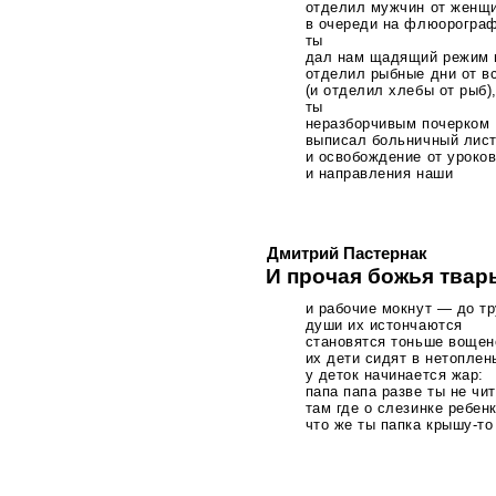
отделил мужчин от женщ
в очереди на флюорогра
ты
дал нам щадящий режим 
отделил рыбные дни от в
(и отделил хлебы от рыб)
ты
неразборчивым почерком
выписал больничный лист
и освобождение от уроков
и направления наши
Дмитрий Пастернак
И прочая божья твар
и рабочие мокнут — до тр
души их истончаются
становятся тоньше вощен
их дети сидят в нетоплен
у деток начинается жар:
папа папа разве ты не чи
там где о слезинке ребен
что же ты папка
крышу-то