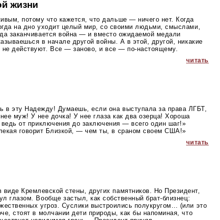
ой жизни
ивым, потому что кажется, что дальше — ничего нет. Когда
огда на дно уходит целый мир, со своими людьми, смыслами,
огда заканчивается война — и вместо ожидаемой медали
казываешься в начале другой войны. А в этой, другой, никакие
 не действуют. Все — заново, и все —
по-настоящему
.
читать
ь в эту Надежду! Думаешь, если она выступала за права ЛГБТ,
 нее муж! У нее дочка! У нее глаза как два озерца! Хороша
, ведь от приключения до заключения — всего один шаг!»
лекая говорит Близкой, — чем ты, в сраном своем США!»
читать
 виде Кремлевской стены, других памятников. Но Президент,
нул глазом. Вообще застыл, как собственный
брат-близнец
:
ужественных угроз. Суслики выстроились полукругом… (или это
оче, стоят в молчании дети природы, как бы напоминая, что