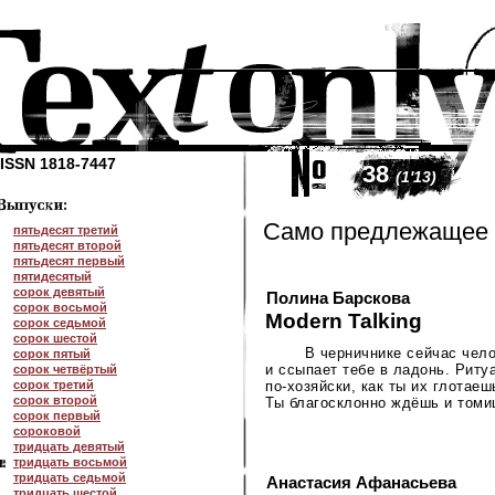
ISSN 1818-7447
38
(1'13)
Само предлежащее
пятьдесят третий
пятьдесят второй
пятьдесят первый
пятидесятый
сорок девятый
Полина Барскова
сорок восьмой
Modern Talking
сорок седьмой
сорок шестой
В черничнике сейчас чело
сорок пятый
и ссыпает тебе в ладонь. Риту
сорок четвёртый
сорок третий
по-хозяйски
, как ты их глотае
сорок второй
Ты благосклонно ждёшь и томи
сорок первый
сороковой
тридцать девятый
тридцать восьмой
тридцать седьмой
Анастасия Афанасьева
тридцать шестой