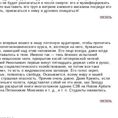
н не будет разлагаться и после смерти: его и мумифицировать
то выставить его труп в витрине книжного магазина посреди его
ть, прикасаться к нему и духовно очищаться!
читать
ч впервые вошел в нашу поточную аудиторию, чтобы прочитать
олитэкономического курса, я, взглянув на него, буквально
, нависшей над этим человеком. Его лицо всегда, даже когда
оставалось в тени. Именно так — тень близких испытаний
о невысоком челе, прикрытом косой гитлеровской челкой.
ий Николаевич первые минут пятнадцать держал себя в руках,
ны социалистического хозяйствования, но потом
все-таки
ом», то есть о жидомасонском заговоре. Его голос окреп,
ных, появилась свобода. Оказывается, всему миру и нашей
а страшная опасность. Причем очень давно. Даже Кремль, если
тичьего полета, представлял собой не что иное, как Звезду
иде раскрытой книги многоэтажное здание СЭВ на Новом Арбате
а Пятикнижие Моисеево и т. д., и т. п. Студенты оживились.
читать