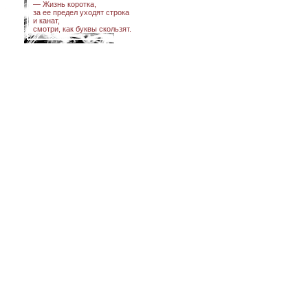
— Жизнь коротка,
за ее предел уходят строка
и канат,
смотри, как буквы скользят.