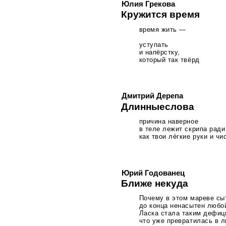
Юлия Грекова
Кружится время
время жить —
уступать
и напёрстку,
который так твёрд
Дмитрий Дерепа
Длинныеслова
причина наверное
в теле лежит скрипа ради
как твои лёгкие руки и ч
Юрий Годованец
Ближе некуда
Почему в этом мареве сы
до конца ненасытен любо
Ласка стала таким дефиц
что уже превратилась в 