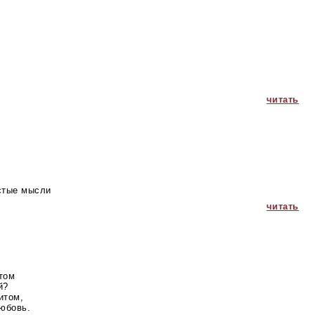
читать
истые мысли
читать
том
й?
итом,
любовь.