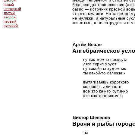
между человеком и стихией су
шестой
беспрецедентное решение (это 
пятый
оазис — источник пресной воды
четвертый
третий
что это муляжи. Но какие же му
второй
не муляжи, а натуральные сусл
первый
животные, а не сотрудники в м
нулевой
Артём Верле
Алгебраическое усл
ну как можно прокруст
лязг скрип хруст
ну какой ты художник
ты
какой-то
сапожник
вытягиваешь короткого
корнаешь длинного
всё это
как-то
рутинно
это
как-то
привычно
Виктор Шепелев
Врачи и рыбы город
ты