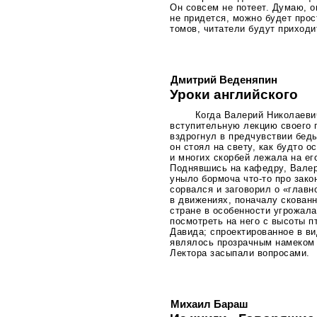
Он совсем не потеет. Думаю, о
не придется, можно будет прос
томов, читатели будут приходи
Дмитрий Веденяпин
Уроки английского
Когда Валерий Николаеви
вступительную лекцию своего п
вздрогнул в предчувствии беды
он стоял на свету, как будто 
и многих скорбей лежала на ег
Поднявшись на кафедру, Валер
уныло бормоча
что-то
про зако
сорвался и заговорил о «главн
в движениях, поначалу скован
стране в особенности угрожал
посмотреть на него с высоты п
Давида; спроектированное в в
являлось прозрачным намеком н
Лектора засыпали вопросами.
Михаил Бараш