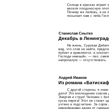
Солнце в красках играет 
веселя плодоносную плот
Почему же любовь, а не 
посылает нам с неба Гос
Станислав Снытко
Декабрь в Ленинград
Не жизнь, Суровая Дебилк
вид, что слов не найти, предл
бубнит и кривляется, и хохоче
Господи нежный», — пел, смеяс
напропалую — отсутствовать.
Андрей Иванов
Из романа «Батиска
С другой стороны, я знаю
дело! Это воплощение совсем 
Энергия и струя! Человек с бо
куска пирога! Этот не станет 
учтено и подсчитано. За сорок 
невообразимо далек от гниюще